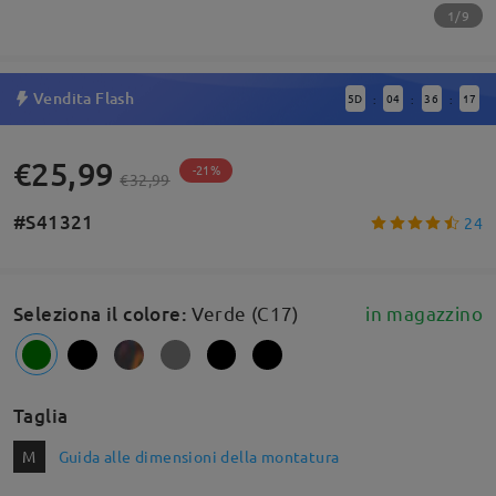
1/9
Vendita Flash
5
D
04
36
17
:
:
:
€25,99
-21%
€32,99
#S41321
24
Seleziona il colore
:
Verde (C17)
in magazzino
Taglia
M
Guida alle dimensioni della montatura