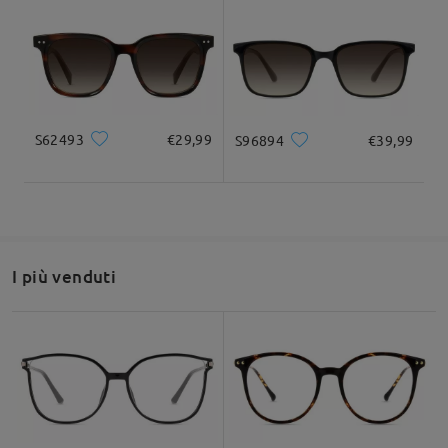
Fai una domanda
S62493
€29,99
S96894
€39,99
I più venduti
Montatura essenziale e pulito