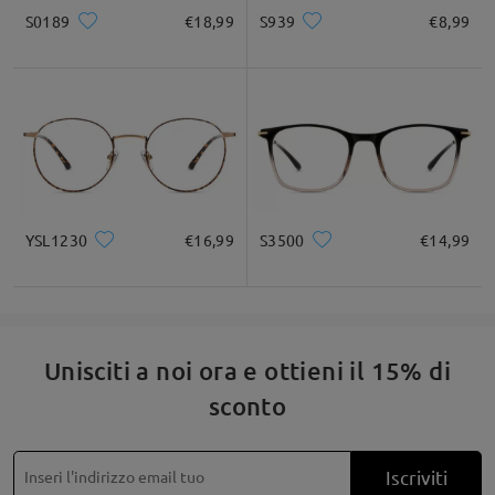
S0189
€18,99
S939
€8,99
YSL1230
€16,99
S3500
€14,99
Templi con struttura lineare forte e definita
Unisciti a noi ora e ottieni il 15% di
sconto
Iscriviti