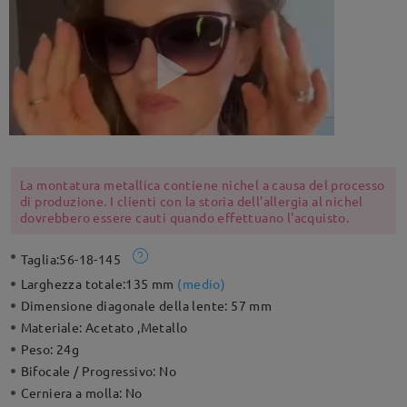
La montatura metallica contiene nichel a causa del processo
di produzione. I clienti con la storia dell'allergia al nichel
dovrebbero essere cauti quando effettuano l'acquisto.
Taglia:
56-18-145
Larghezza totale:
135 mm
(
medio
)
Dimensione diagonale della lente:
57 mm
Materiale:
Acetato ,Metallo
Peso:
24g
Bifocale / Progressivo:
No
Cerniera a molla:
No