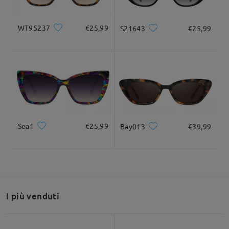
WT95237
€25,99
S21643
€25,99
Dettagli del prodotto
Sea1
€25,99
Bay013
€39,99
I più venduti