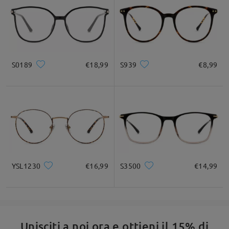
La silhouette cat-eye aggiunge un tocco retrò e giocoso
S0189
€18,99
S939
€8,99
YSL1230
€16,99
S3500
€14,99
Unisciti a noi ora e ottieni il 15% di