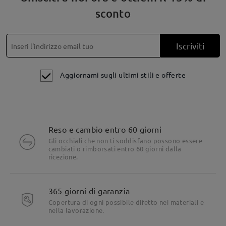
sconto
La finitura tartarugata scura emana un'eleganza classica
Iscriviti
Aggiornami sugli ultimi stili e offerte
Reso e cambio entro 60 giorni
Gli occhiali che non ti soddisfano possono essere
cambiati o rimborsati entro 60 giorni dalla
ricezione.
365 giorni di garanzia
Copertura di ogni possibile difetto nei materiali e
nella lavorazione.