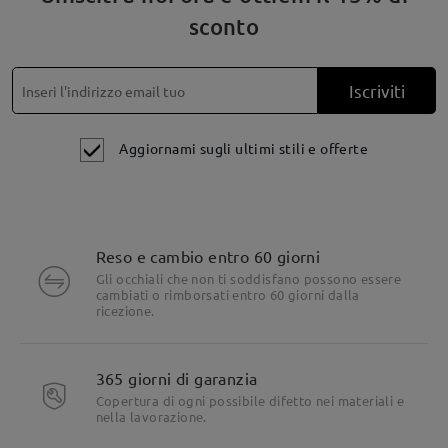
sconto
La finitura tartarugata scura emana un'eleganza classica
Iscriviti
Aggiornami sugli ultimi stili e offerte
Reso e cambio entro 60 giorni
Gli occhiali che non ti soddisfano possono essere
cambiati o rimborsati entro 60 giorni dalla
ricezione.
365 giorni di garanzia
Copertura di ogni possibile difetto nei materiali e
nella lavorazione.