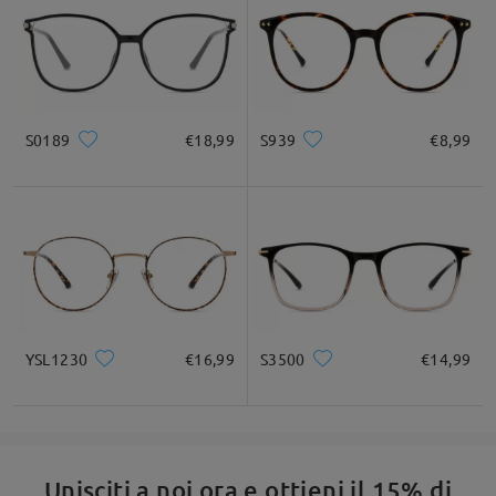
La silhouette cat-eye aggiunge un tocco retrò e giocoso
S0189
€18,99
S939
€8,99
YSL1230
€16,99
S3500
€14,99
Unisciti a noi ora e ottieni il 15% di