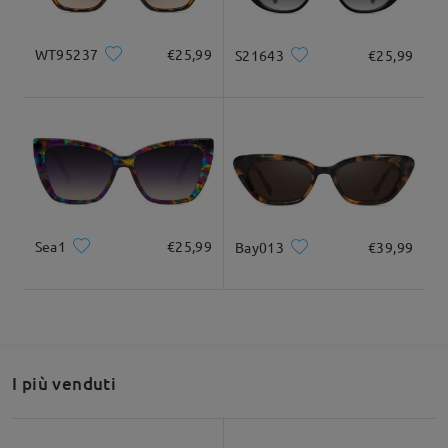
WT95237
€25,99
S21643
€25,99
Dettagli del prodotto
Sea1
€25,99
Bay013
€39,99
I più venduti