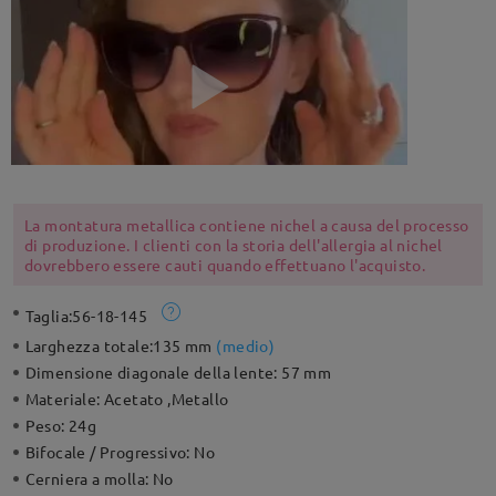
La montatura metallica contiene nichel a causa del processo
di produzione. I clienti con la storia dell'allergia al nichel
dovrebbero essere cauti quando effettuano l'acquisto.
Taglia:
56-18-145
Larghezza totale:
135 mm
(
medio
)
Dimensione diagonale della lente:
57 mm
Materiale:
Acetato ,Metallo
Peso:
24g
Bifocale / Progressivo:
No
Cerniera a molla:
No