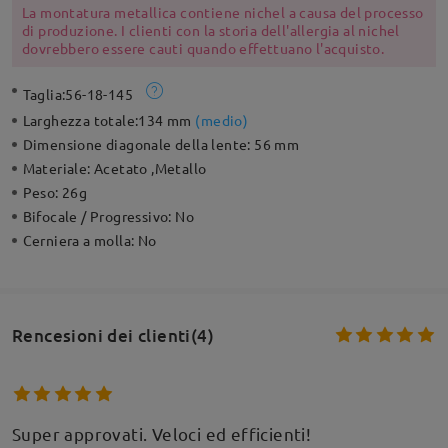
La montatura metallica contiene nichel a causa del processo
di produzione. I clienti con la storia dell'allergia al nichel
dovrebbero essere cauti quando effettuano l'acquisto.
Taglia:
56-18-145
Larghezza totale:
134 mm
(
medio
)
Dimensione diagonale della lente:
56 mm
Materiale:
Acetato ,Metallo
Peso:
26g
Bifocale / Progressivo:
No
Cerniera a molla:
No
Rencesioni dei clienti(4)
Super approvati. Veloci ed efficienti!