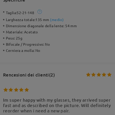
Taglia:
52-21-148
Larghezza totale:
135 mm
(
medio
)
Dimensione diagonale della lente:
54 mm
Materiale:
Acetato
Peso:
25g
Bifocale / Progressivo:
No
Cerniera a molla:
No
Rencesioni dei clienti(2)
Im super happy with my glasses, they arrived super
fast and as described on the picture. Will definitely
reorder when i need a new pair.