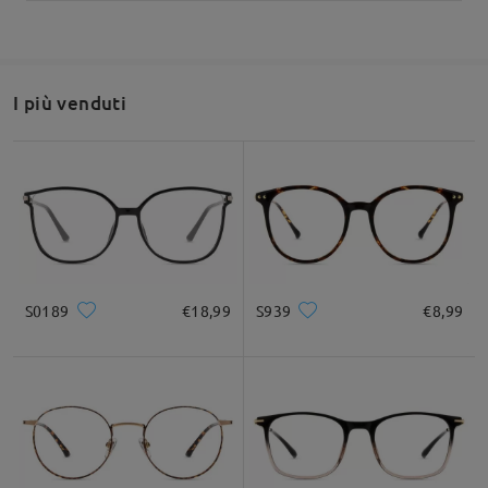
I più venduti
S0189
€18,99
S939
€8,99