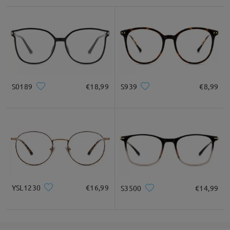
by
maira
on
Jul 28 , 2026
Quadrato
Rotondo
Cuore
Diamante
Ovale
S0189
€18,99
S939
€8,99
* Solo a titolo di riferimento
Descrizione del prodotto
Leggi tutte le
recensioni
Scrivi una recensione
YSL1230
€16,99
S3500
€14,99