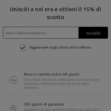
Unisciti a noi ora e ottieni il 15% di
sconto
Iscriviti
Aggiornami sugli ultimi stili e offerte
Reso e cambio entro 60 giorni
Gli occhiali che non ti soddisfano possono essere
cambiati o rimborsati entro 60 giorni dalla
Dettagli del prodotto
ricezione.
365 giorni di garanzia
Copertura di ogni possibile difetto nei materiali e