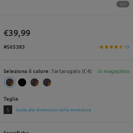
1/7
€39,99
#S65383
19
Seleziona il colore
:
Tartarugato (C4)
in magazzino
Taglia
S
Guida alle dimensioni della montatura
Specifiche