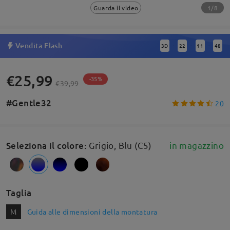
1/8
Guarda il video
Vendita Flash
3
D
22
11
47
:
:
:
€25,99
-35%
€39,99
#Gentle32
20
Seleziona il colore
:
Grigio, Blu (C5)
in magazzino
Taglia
M
Guida alle dimensioni della montatura