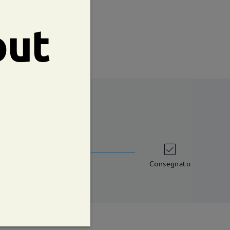
te:
46 mm
Peso:
41g
out
shipping time
iorni lavorativi
dettagli
Consegnato