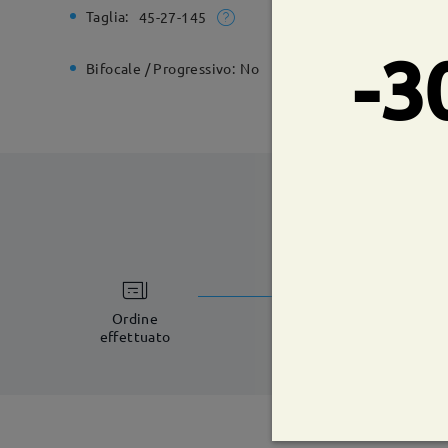
Taglia:
Larghezz
45-27-145
-3
Bifocale / Progressivo:
No
Cerniera 
tempi di spe
5-7 giorni lavorat
Ordine
effettuato