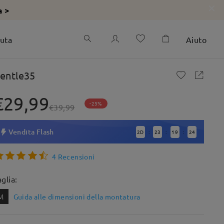
a >
iuta
Aiuto
entle35
€29,99
-25%
€39,99
Vendita Flash
2
D
23
19
23
:
:
:
4 Recensioni
aglia:
M
Guida alle dimensioni della montatura