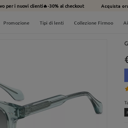
Acquista or
ivo per i nuovi clienti🔥-30% al checkout
Promozione
Tipi di lenti
Collezione Firmoo
A
G
T