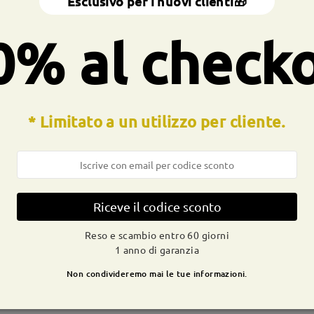
Esclusivo per i nuovi clienti🎁
a totale:
132 mm
(
medio
)
Dimensione diagonale della len
0% al check
a molla:
No
Materiale:
Acetato
* Limitato a un utilizzo per cliente.
CONSEGNA
dizione
Riceve il codice sconto
ivi
dettagli
9-21 g
Spedito
Reso e scambio entro 60 giorni
1 anno di garanzia
Non condivideremo mai le tue informazioni.