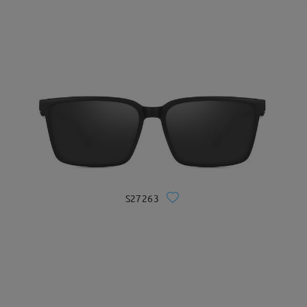
S27263