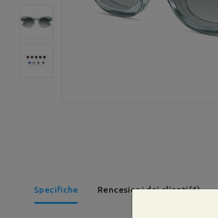
Specifiche
Rencesioni dei clienti(4)