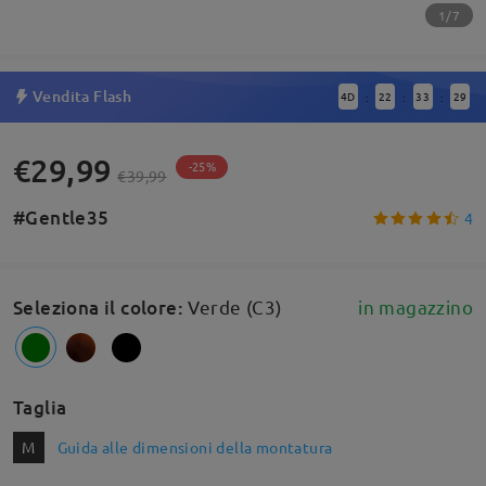
1/7
Vendita Flash
4
D
22
33
28
:
:
:
€29,99
-25%
€39,99
#Gentle35
4
Seleziona il colore
:
Verde (C3)
in magazzino
Taglia
M
Guida alle dimensioni della montatura