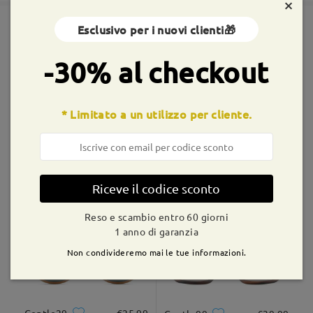
×
Esclusivo per i nuovi clienti🎁
Spedito
Montature simili
-30% al checkout
shipping time
9-21 giorni lavorativi
dettagli
* Limitato a un utilizzo per cliente.
Consegnato
S27263
€32,99
Gentle32
€25,99
Riceve il codice sconto
Reso e scambio entro 60 giorni
1 anno di garanzia
Non condivideremo mai le tue informazioni.