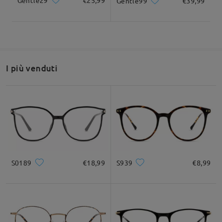
Gentle29
€25,99
Gentle99
€39,99
I più venduti
S0189
€18,99
S939
€8,99