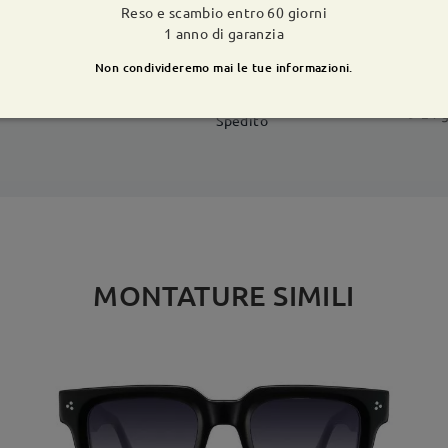
Reso e scambio entro 60 giorni
CONSEGNA
1 anno di garanzia
Non condivideremo mai le tue informazioni.
dizione
ivi
dettagli
9-21 g
Spedito
MONTATURE SIMILI