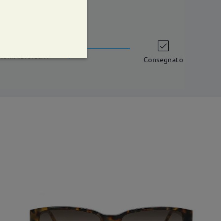
shipping time
iorni lavorativi
dettagli
Consegnato