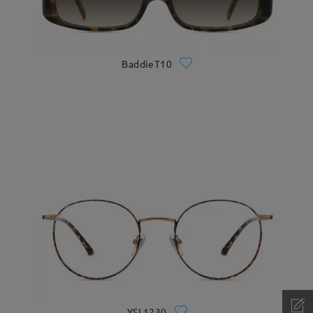
BaddieT10
YSL1230