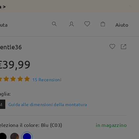
a >
iuta
Aiuto
entle36
€39,99
15 Recensioni
aglia:
M
Guida alle dimensioni della montatura
eleziona il colore: Blu (C03)
in magazzino