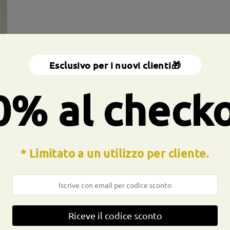
Esclusivo per i nuovi clienti🎁
0% al check
a totale:
130 mm
(
medio
)
Dimensione diagonale della len
* Limitato a un utilizzo per cliente.
a molla:
No
Materiale:
Acetato
Riceve il codice sconto