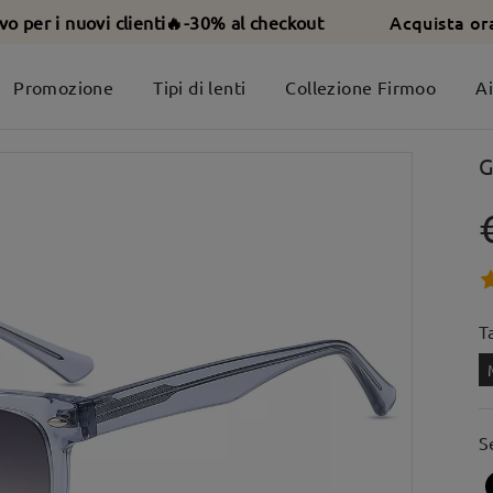
Acquista or
ivo per i nuovi clienti🔥-30% al checkout
Promozione
Tipi di lenti
Collezione Firmoo
A
G
T
S