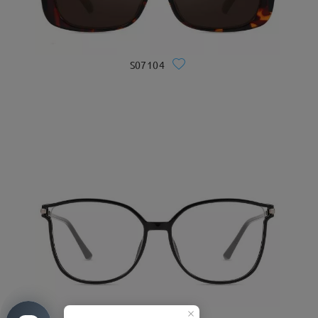
S07104
S0189