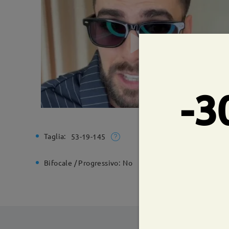
-3
Taglia:
Larghezz
53-19-145
Bifocale / Progressivo:
No
Cerniera 