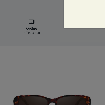
tempi di spe
5-7 giorni lavorat
Ordine
effettuato