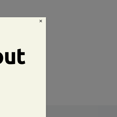
×
out
te:
53 mm
Peso:
24g