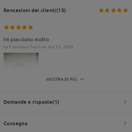
Rencesioni dei clienti(15)
Mi piacciono molto
by
Francesco Tocci
on
Jun 15 , 2026
MOSTRA DI PIÙ
Domande e risposte(1)
Consegna
Secondo paio di occhiali i primi da vista i secondi da
Domanda
: