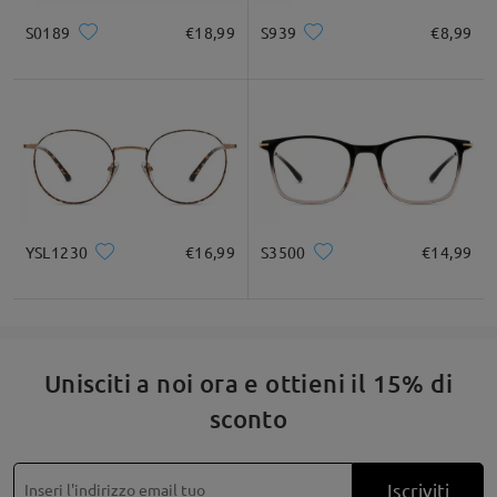
S0189
€18,99
S939
€8,99
YSL1230
€16,99
S3500
€14,99
Unisciti a noi ora e ottieni il 15% di
sconto
Iscriviti