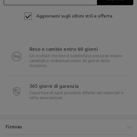
Aggiornami sugli ultimi stili e offerte
Reso e cambio entro 60 giorni
Gli occhiali che non ti soddisfano possono essere
cambiati o rimborsati entro 60 giorni dalla
ricezione.
365 giorni di garanzia
Copertura di ogni possibile difetto nei materiali e
nella lavorazione.
Firmoo