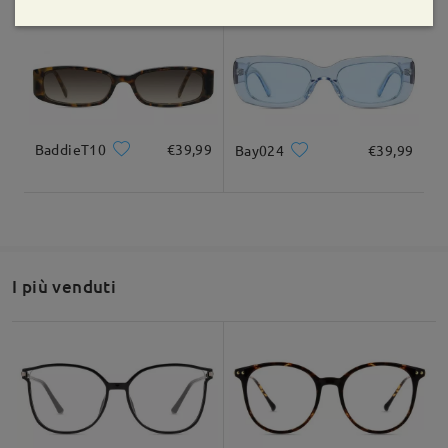
Fai una domanda
BaddieT10
€39,99
Bay024
€39,99
I più venduti