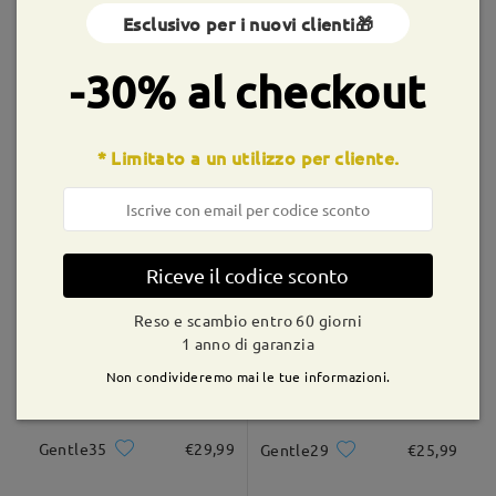
Esclusivo per i nuovi clienti🎁
Montature simili
shipping time
-30% al checkout
9-21 giorni lavorativi
dettagli
* Limitato a un utilizzo per cliente.
Consegnato
S27263
€32,99
Gentle32
€25,99
Riceve il codice sconto
Reso e scambio entro 60 giorni
1 anno di garanzia
Non condivideremo mai le tue informazioni.
Gentle35
€29,99
Gentle29
€25,99