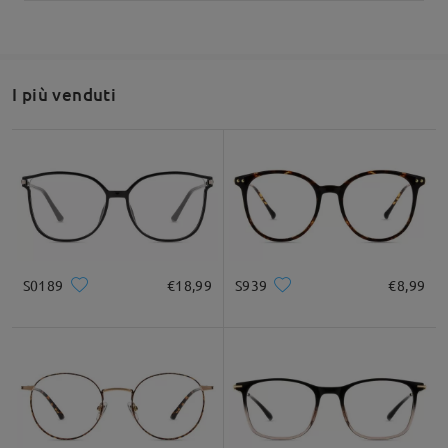
I più venduti
S0189
€18,99
S939
€8,99