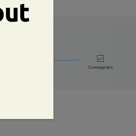
out
shipping time
iorni lavorativi
dettagli
Consegnato