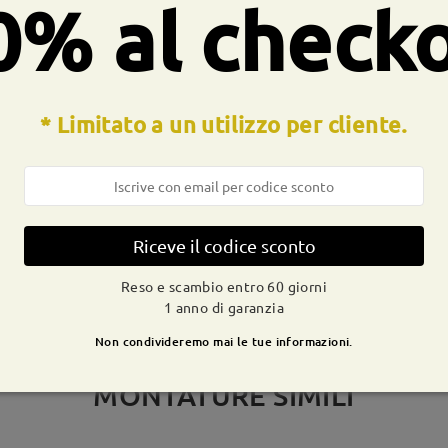
0% al check
CONSEGNA
* Limitato a un utilizzo per cliente.
dizione
ivi
dettagli
9-21 g
Spedito
Riceve il codice sconto
Reso e scambio entro 60 giorni
1 anno di garanzia
Non condivideremo mai le tue informazioni.
MONTATURE SIMILI