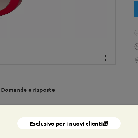
Domande e risposte
a totale:
131 mm
(
medio
)
Dimensione diagonale della len
Esclusivo per i nuovi clienti🎁
a molla:
No
Materiale:
Acetato