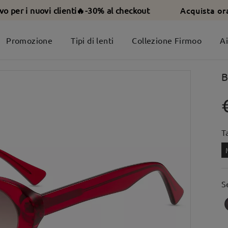
Acquista or
ivo per i nuovi clienti🔥-30% al checkout
Promozione
Tipi di lenti
Collezione Firmoo
A
B
T
S