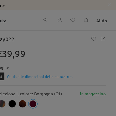
a >
iuta
Aiuto
ay022
€39,99
aglia:
M
Guida alle dimensioni della montatura
eleziona il colore: Borgogna (C1)
in magazzino