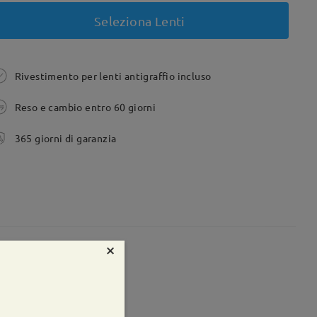
Seleziona Lenti
Rivestimento per lenti antigraffio incluso
Reso e cambio entro 60 giorni
365 giorni di garanzia
×
te:
52 mm
Peso:
31g