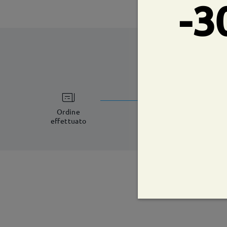
-3
tempi di spe
5-7 giorni lavorat
Ordine
effettuato