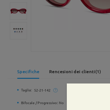
Specifiche
Rencesioni dei clienti(1)
Taglia:
Larghezz
52-21-142
Bifocale / Progressivo:
No
Cerniera 