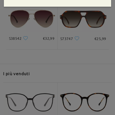
Leggi tutte le
recensioni
Scrivi una recensione
S38542
€32,99
S73747
€25,99
I più venduti