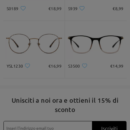
S0189
€18,99
S939
€8,99
YSL1230
€16,99
S3500
€14,99
Unisciti a noi ora e ottieni il 15% di
sconto
Iscriviti