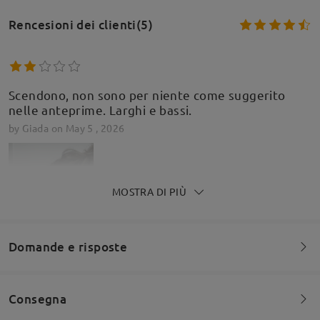
Rencesioni dei clienti(5)
Scendono, non sono per niente come suggerito
nelle anteprime. Larghi e bassi.
by
Giada
on
May 5 , 2026
MOSTRA DI PIÙ
Domande e risposte
Firmoo's
reply
Consegna
May 6 , 2026
Siete invitati a lasciare qualsiasi commento sulla montatura.