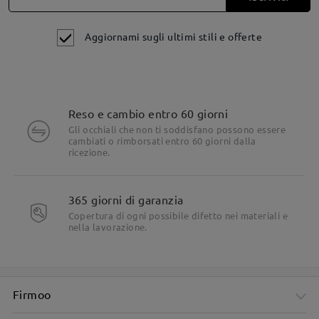
Aggiornami sugli ultimi stili e offerte
Reso e cambio entro 60 giorni
Gli occhiali che non ti soddisfano possono essere
cambiati o rimborsati entro 60 giorni dalla
ricezione.
365 giorni di garanzia
Copertura di ogni possibile difetto nei materiali e
nella lavorazione.
Firmoo