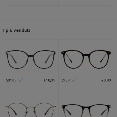
I più venduti
S0189
€18,99
S939
€8,99