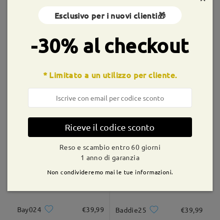
Spedito
Esclusivo per i nuovi clienti🎁
Montature simili
-30% al checkout
shipping time
9-21 giorni lavorativi
dettagli
* Limitato a un utilizzo per cliente.
Consegnato
flora15
€32,99
Punk001
€39,99
Riceve il codice sconto
Reso e scambio entro 60 giorni
1 anno di garanzia
Non condivideremo mai le tue informazioni.
Bay024
€39,99
Baddie25
€39,99