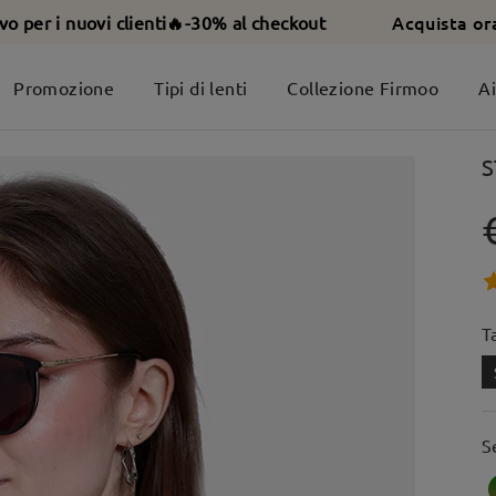
Acquista or
ivo per i nuovi clienti🔥-30% al checkout
Promozione
Tipi di lenti
Collezione Firmoo
A
S
T
S