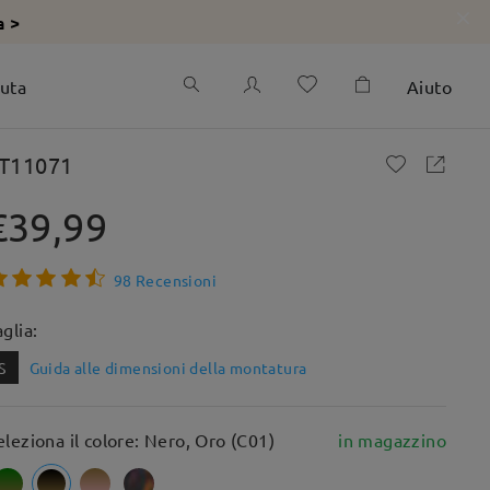
a >
iuta
Aiuto
T11071
€39,99
98 Recensioni
aglia:
S
Guida alle dimensioni della montatura
eleziona il colore: Nero, Oro (C01)
in magazzino