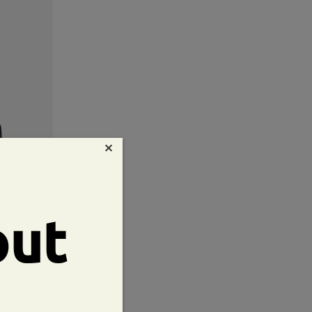
×
out