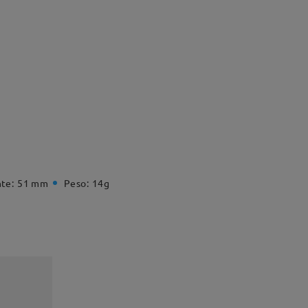
te:
51 mm
Peso:
14g