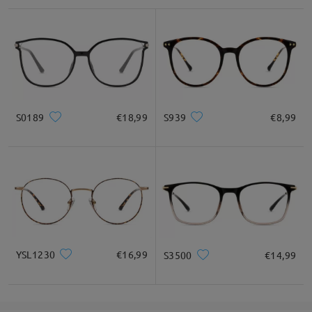
S0189
€18,99
S939
€8,99
Per ulteriori chiarimenti o assistenza, non esitare a contattarci.
Il nostro team è qui per aiutarti!
Puoi contattarci in qualsiasi momento tramite Live Chat (24
ore su 24, 7 giorni su 7) o via email all'indirizzo
service@firmoo.it.
su Apr 11 , 2025
YSL1230
€16,99
S3500
€14,99
Fai una domanda