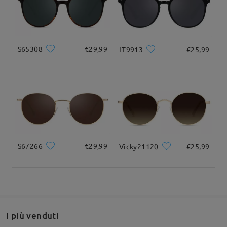
su Jun 5 , 2025
Consegnato
S65308
€29,99
LT9913
€25,99
Domanda
:
Buongiorno! Questo modello si può avere con lenti da
vista a specchio?
da Ilaria su Apr 10 , 2025
Firmoo's
reply
Ciao Ilaria
S67266
€29,99
Vicky21120
€25,99
Grazie per la tua richiesta.
Sì, è disponibile un'opzione per lenti a specchio. Basta cliccare
su "Specchio" nella pagina dedicata al colore delle lenti. Fai
riferimento all'immagine qui sotto:
I più venduti