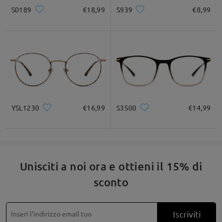
* Solo a titolo di riferimento
S0189
€18,99
S939
€8,99
Descrizione del prodotto
YSL1230
€16,99
S3500
€14,99
Unisciti a noi ora e ottieni il 15% di
sconto
Iscriviti