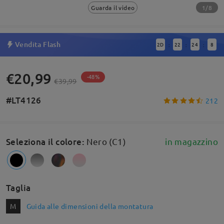
1/8
Guarda il video
Vendita Flash
2
D
22
24
7
:
:
:
€20,99
-48%
€39,99
#LT4126
212
Seleziona il colore
:
Nero (C1)
in magazzino
Taglia
M
Guida alle dimensioni della montatura