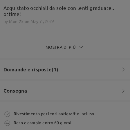
Acquistato occhiali da sole con lenti graduate..
ottime!
by
Moni25
on
May 7 , 2026
MOSTRA DI PIÙ
Molto carini, ottimi occhiali
by
Patrizia
on
Apr 1 , 2025
Domande e risposte(1)
Leggi tutte le
Consegna
recensioni
Domanda
:
Scrivi una recensione
Gli occhiali sono anti UVA?
Ordine effettuato
Rivestimento per lenti antigraffio incluso
da Martina su Sep 19 , 2023
Reso e cambio entro 60 giorni
tempi di spedizione