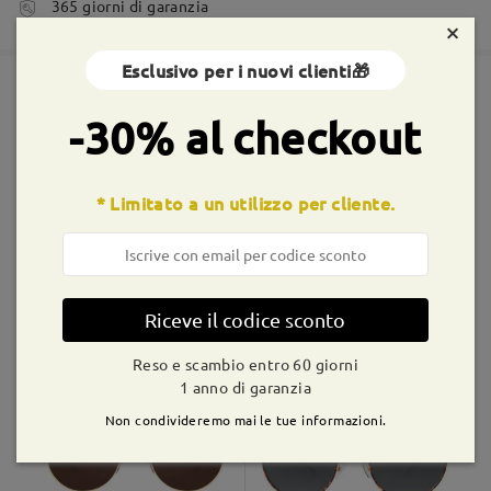
Firmoo's
reply
365 giorni di garanzia
Sì. La lente colorata viene fornita con una protezione UV
×
5-7 giorni lavorativi
dettagli
dell'85-90% mentre la lente polarizzata, a specchio e
fotocromatica viene fornita con una protezione UV del 100%
Esclusivo per i nuovi clienti🎁
su Sep 20 , 2023
Spedito
-30% al checkout
Montature simili
shipping time
9-21 giorni lavorativi
dettagli
Fai una domanda
* Limitato a un utilizzo per cliente.
Consegnato
Riceve il codice sconto
S65308
€29,99
LT9913
€25,99
Reso e scambio entro 60 giorni
1 anno di garanzia
Non condivideremo mai le tue informazioni.