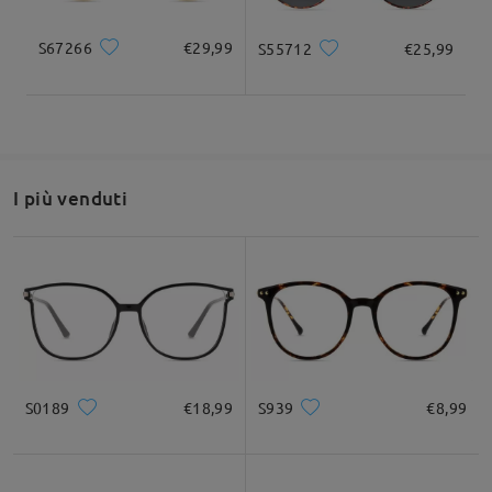
S67266
€29,99
S55712
€25,99
I più venduti
S0189
€18,99
S939
€8,99