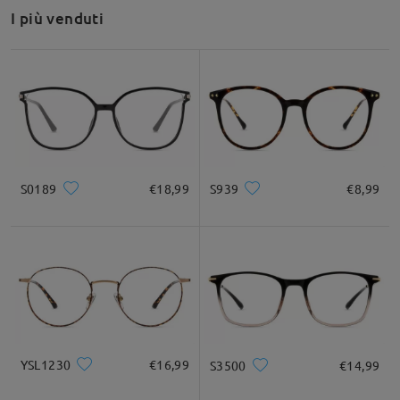
Raccomandazione su forma di viso
I più venduti
Quadrato
Rotondo
Cuore
Diamante
Ovale
* Solo a titolo di riferimento
S0189
€18,99
S939
€8,99
Descrizione del prodotto
YSL1230
€16,99
S3500
€14,99