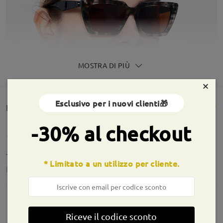
MOSTRA DI PIÙ
×
Esclusivo per i nuovi clienti🎁
Rencesioni dei clienti(167)
-30% al checkout
Tutto ok
* Limitato a un utilizzo per cliente.
by
Tania Trebbi
on
Apr 27 , 2026
Informazioni sulla montatura
Riceve il codice sconto