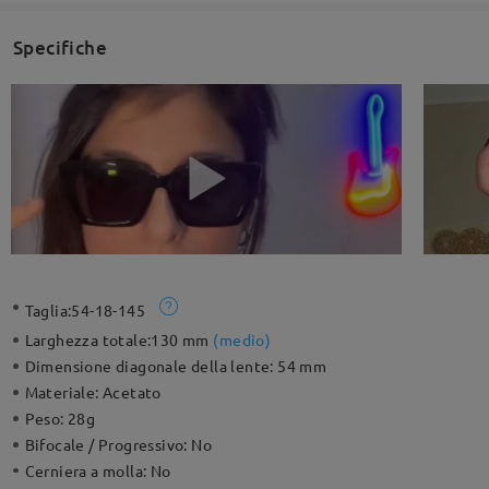
Specifiche
Taglia:
54-18-145
Larghezza totale:
130 mm
(
medio
)
Dimensione diagonale della lente:
54 mm
Materiale:
Acetato
Peso:
28g
Bifocale / Progressivo:
No
Cerniera a molla:
No