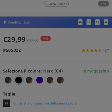
1/9
Guarda il video
Vendita Flash
4
D
21
53
38
:
:
:
€29,99
-9%
€32,99
#S05022
167
Seleziona il colore
:
Nero (C4)
in magazzino
Taglia
M
Guida alle dimensioni della montatura