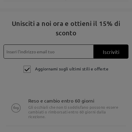
Unisciti a noi ora e ottieni il 15% di
sconto
Iscriviti
Aggiornami sugli ultimi stili e offerte
Reso e cambio entro 60 giorni
Dettagli del prodotto
Gli occhiali che non ti soddisfano possono essere
cambiati o rimborsati entro 60 giorni dalla
ricezione.