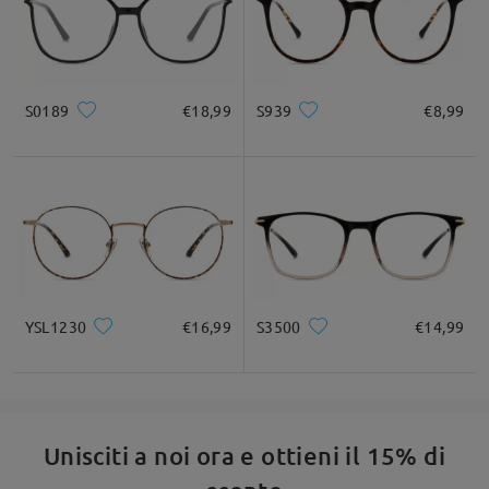
S0189
€18,99
S939
€8,99
YSL1230
€16,99
S3500
€14,99
Unisciti a noi ora e ottieni il 15% di