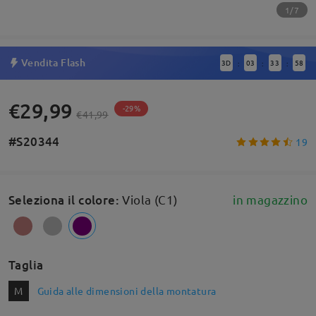
1/7
Vendita Flash
3
D
03
33
57
:
:
:
€29,99
-29%
€41,99
#S20344
19
Seleziona il colore
:
Viola (C1)
in magazzino
Taglia
M
Guida alle dimensioni della montatura