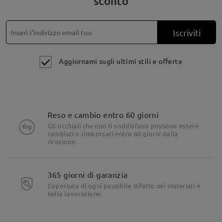
sconto
Iscriviti
Aggiornami sugli ultimi stili e offerte
Reso e cambio entro 60 giorni
Gli occhiali che non ti soddisfano possono essere
cambiati o rimborsati entro 60 giorni dalla
ricezione.
365 giorni di garanzia
Copertura di ogni possibile difetto nei materiali e
nella lavorazione.