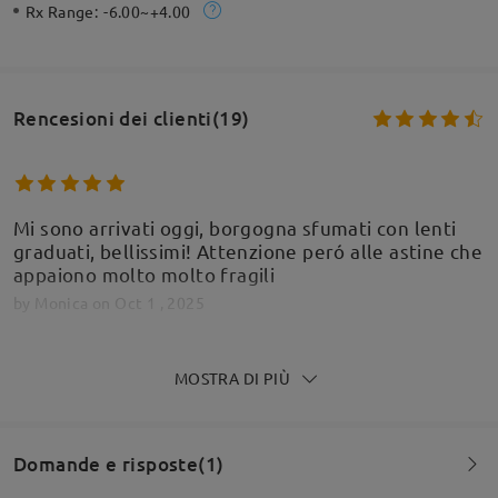
Rx Range:
-6.00~+4.00
Rencesioni dei clienti(19)
Mi sono arrivati oggi, borgogna sfumati con lenti
graduati, bellissimi! Attenzione peró alle astine che
appaiono molto molto fragili
by
Monica
on
Oct 1 , 2025
Firmoo's
reply
MOSTRA DI PIÙ
Oct 2 , 2025
Ciao Monica,
Grazie per il tuo feedback. Siamo lieti di sapere che
Domande e risposte(1)
trovi bellissimi i tuoi nuovi occhiali sfumati