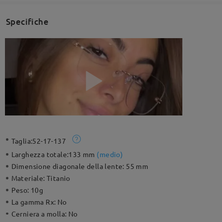
Specifiche
Taglia:
52-17-137
Larghezza totale:
133 mm
(
medio
)
Dimensione diagonale della lente:
55 mm
Materiale:
Titanio
Peso:
10g
La gamma Rx:
No
Cerniera a molla:
No