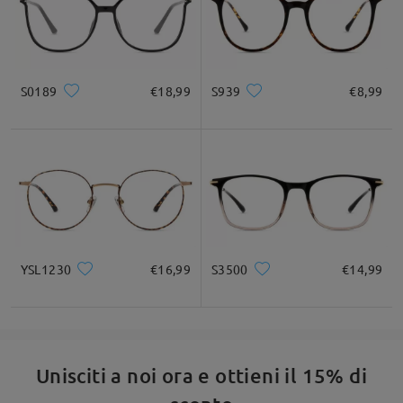
S0189
€18,99
S939
€8,99
YSL1230
€16,99
S3500
€14,99
Unisciti a noi ora e ottieni il 15% di