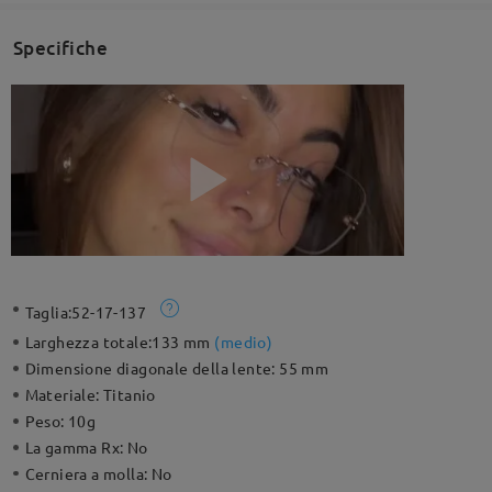
Specifiche
Taglia:
52-17-137
Larghezza totale:
133 mm
(
medio
)
Dimensione diagonale della lente:
55 mm
Materiale:
Titanio
Peso:
10g
La gamma Rx:
No
Cerniera a molla:
No