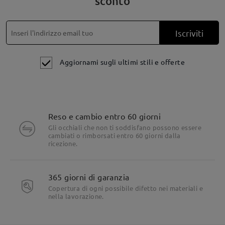
sconto
Iscriviti
Aggiornami sugli ultimi stili e offerte
Reso e cambio entro 60 giorni
Gli occhiali che non ti soddisfano possono essere
cambiati o rimborsati entro 60 giorni dalla
ricezione.
365 giorni di garanzia
Copertura di ogni possibile difetto nei materiali e
nella lavorazione.