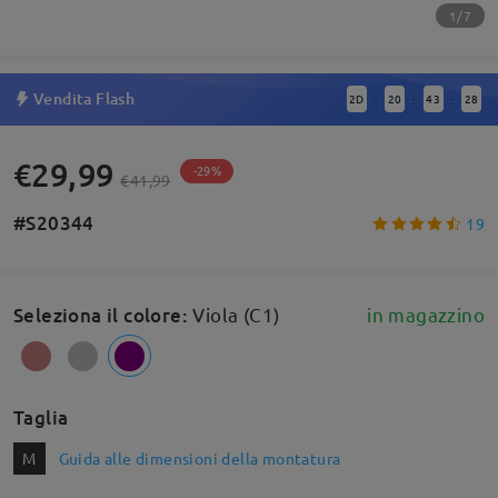
1/7
Vendita Flash
2
D
20
43
27
:
:
:
€29,99
-29%
€41,99
#S20344
19
Seleziona il colore
:
Viola (C1)
in magazzino
Taglia
M
Guida alle dimensioni della montatura