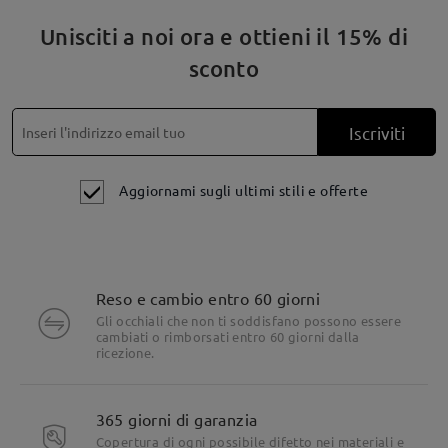
Unisciti a noi ora e ottieni il 15% di
sconto
Iscriviti
Aggiornami sugli ultimi stili e offerte
Reso e cambio entro 60 giorni
Gli occhiali che non ti soddisfano possono essere
cambiati o rimborsati entro 60 giorni dalla
ricezione.
Dettagli del prodotto
365 giorni di garanzia
Copertura di ogni possibile difetto nei materiali e