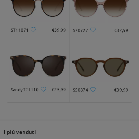
su Oct 7 , 2024
Consegnato
Dimensione del prodotto
ST11071
€39,99
S70727
€32,99
Fai una domanda
Leggi tutte le
Larghezza totale
Lunghezza del tempio
recensioni
135mm/ 5.31pollici
145mm/ 5.71pollici
Scrivi una recensione
SandyT21110
€25,99
S50874
€39,99
Larghezza delle
Altezza delle lenti
Larghezza del
49mm/ 1.93pollici
lenti
ponte
52mm/ 2.05pollici
20mm/ 0.79pollici
I più venduti