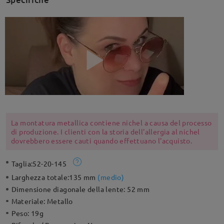
La montatura metallica contiene nichel a causa del processo
di produzione. I clienti con la storia dell'allergia al nichel
dovrebbero essere cauti quando effettuano l'acquisto.
Taglia:
52-20-145
Larghezza totale:
135 mm
(
medio
)
Dimensione diagonale della lente:
52 mm
Materiale:
Metallo
Peso:
19g