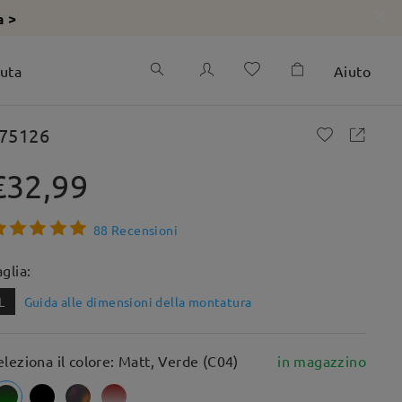
a >
iuta
Aiuto
75126
€32,99
88 Recensioni
aglia:
L
Guida alle dimensioni della montatura
eleziona il colore: Matt, Verde (C04)
in magazzino