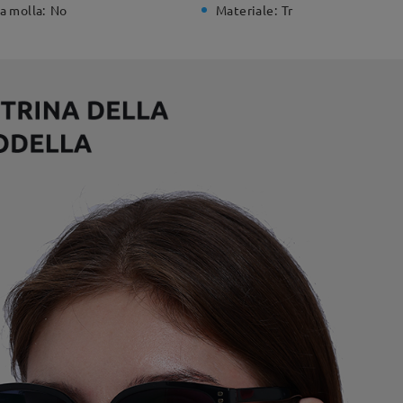
a molla:
No
Materiale:
Tr