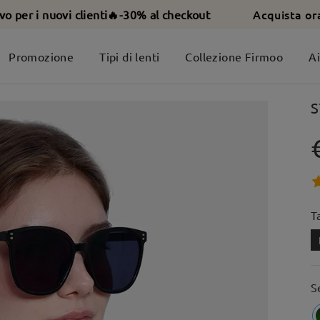
Acquista or
ivo per i nuovi clienti🔥-30% al checkout
Promozione
Tipi di lenti
Collezione Firmoo
A
S
T
S