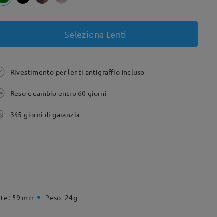
Seleziona Lenti
Rivestimento per lenti antigraffio incluso
Reso e cambio entro 60 giorni
365 giorni di garanzia
te:
59 mm
Peso:
24g