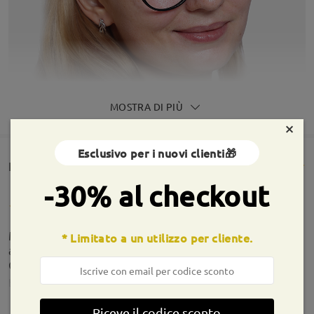
MOSTRA DI PIÙ
×
Esclusivo per i nuovi clienti🎁
Rencesioni dei clienti(1985)
-30% al checkout
Montatura bella e confortevole. Ho subito
* Limitato a un utilizzo per cliente.
apprezzato gli occhiali al primo utilizzo.
Consigliatissimi.
by
Monica Moretti
on
Jul 16 , 2026
Riceve il codice sconto