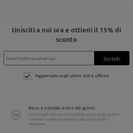
Leggi tutte le
domande e le risposte
Fai una domanda
Unisciti a noi ora e ottieni il 15% di
sconto
Iscriviti
Aggiornami sugli ultimi stili e offerte
Reso e cambio entro 60 giorni
Gli occhiali che non ti soddisfano possono essere
cambiati o rimborsati entro 60 giorni dalla
ricezione.