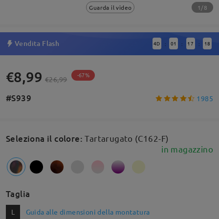
1/8
Guarda il video
Vendita Flash
4
D
01
17
18
:
:
:
€8,99
-67%
€26,99
#S939
1985
Seleziona il colore
:
Tartarugato (C162-F)
in magazzino
Taglia
L
Guida alle dimensioni della montatura