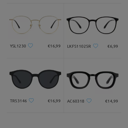
shipping time
9-21 giorni lavorativi
dettagli
Consegnato
YSL1230
€16,99
LKFS11025R
€6,99
Speriamo che queste informazioni ti siano utili!
Per qualsiasi ulteriore assistenza, non esitare a contattarci
tramite LiveChat (24 ore su 24, 7 giorni su 7) o via email
all'indirizzo
service@firmoo.it
.
TR53146
€16,99
AC60318
€14,99
su Apr 21 , 2026