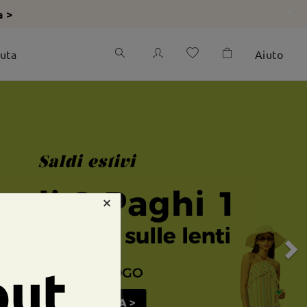
a >
iuta
Aiuto
×
out