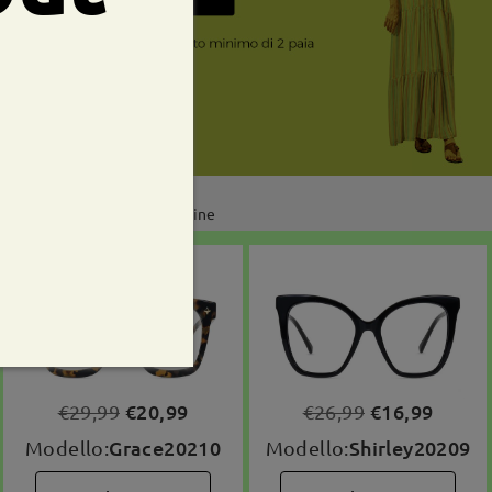
Dal 2009
Esperti di ottica online
€20,99
€16,99
€29,99
€26,99
Grace20210
Shirley20209
Modello:
Modello: