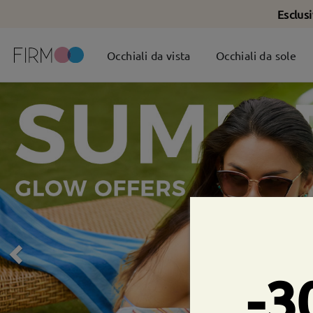
Esclus
Occhiali da vista
Occhiali da sole
-3