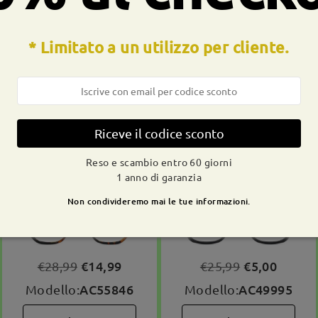
* Limitato a un utilizzo per cliente.
uta
Entro 60 giorni
24/7
Riceve il codice sconto
ita
Reso e cambio
Chat dal vivo
Reso e scambio entro 60 giorni
1 anno di garanzia
Non condivideremo mai le tue informazioni.
€14,99
€5,00
€28,99
€25,99
AC55846
AC49995
Modello:
Modello: