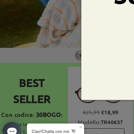
Certificazione CE otten
Spedizione sicura garant
BEST
SELLER
€18,99
€25,99
Con codice:
30BOGO:
TR40657
Modello:
Tutte le montature:
"Compra 1, Ricevi 1 Gratis"