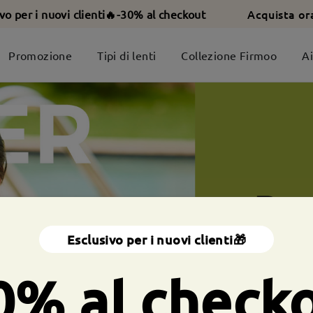
Acquista or
ivo per i nuovi clienti🔥-30% al checkout
Promozione
Tipi di lenti
Collezione Firmoo
A
Esclusivo per i nuovi clienti🎁
0% al check