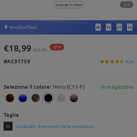
1/7
Guarda il video
Vendita Flash
4
D
11
27
53
:
:
:
€18,99
-27%
€25,99
#AC97759
634
Seleziona il colore
:
Nero (C11-F)
in magazzino
Taglia
M
Guida alle dimensioni della montatura