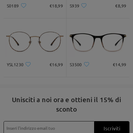
ore su 24, 7 giorni su 7) o inviaci un'e-mail all'indirizzo
* Solo a titolo di riferimento
S0189
€18,99
S939
€8,99
service@firmoo.it.
su Aug 18 , 2025
Descrizione del prodotto
Leggi tutte le
domande e le risposte
Fai una domanda
YSL1230
€16,99
S3500
€14,99
Unisciti a noi ora e ottieni il 15% di
sconto
Iscriviti