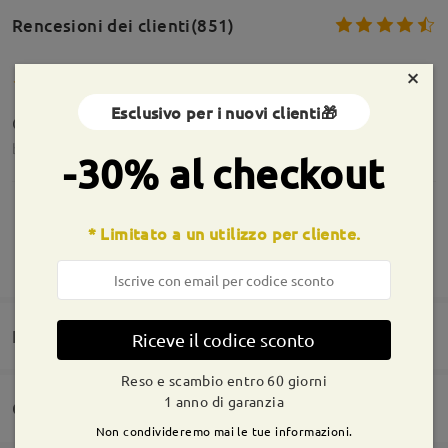
Rencesioni dei clienti(851)
×
Esclusivo per i nuovi clienti🎁
Occhiali perfetti.. consiglio a tutti
by
Maria Antonietta Cabras
on
Aug 7 , 2026
-30% al checkout
* Limitato a un utilizzo per cliente.
MOSTRA DI PIÙ
Tutto perfetto! Oltre le aspettative! Occhiali
stupendi, colore come da foto, gradazione
perfetta, spedizione veloce, assistenza
gentilissima.
Domande e risposte(3)
Riceve il codice sconto
by
Marti
on
Jul 26 , 2026
Reso e scambio entro 60 giorni
1 anno di garanzia
Consegna
Leggi tutte le
Non condivideremo mai le tue informazioni.
Domanda
: