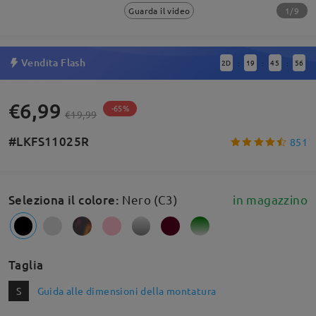
1/9
Guarda il video
Vendita Flash
2
D
19
45
56
:
:
:
€6,99
-65%
€19,99
#LKFS11025R
851
Seleziona il colore
:
Nero (C3)
in magazzino
Taglia
S
Guida alle dimensioni della montatura