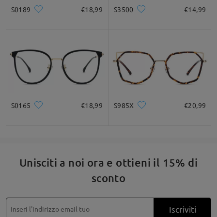
Se hai bisogno di aiuto con l'ordine, faccelo sapere in modo che
S0189
€18,99
S3500
€14,99
possiamo aiutarti.
Per assistenza, non esitare a contattarci tramite LiveChat (24
ore su 24, 7 giorni su 7) o inviaci un'e-mail all'indirizzo
service@firmoo.it
su Mar 24 , 2025
S0165
€18,99
S985X
€20,99
Leggi tutte le
domande e le risposte
Fai una domanda
Unisciti a noi ora e ottieni il 15% di
sconto
Iscriviti