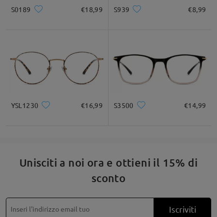
service@firmoo.it.
S0189
€18,99
S939
€8,99
Quadrato
Rotondo
Cuore
Diamante
Ovale
su Mar 25 , 2026
* Solo a titolo di riferimento
Leggi tutte le
domande e le risposte
Descrizione del prodotto
Fai una domanda
YSL1230
€16,99
S3500
€14,99
Unisciti a noi ora e ottieni il 15% di
sconto
Iscriviti