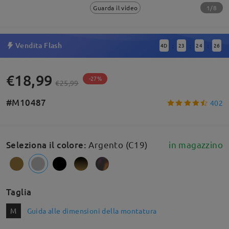
1/8
Guarda il video
Vendita Flash
4
D
23
24
26
:
:
:
€18,99
-27%
€25,99
#M10487
402
Seleziona il colore
:
Argento (C19)
in magazzino
Taglia
M
Guida alle dimensioni della montatura