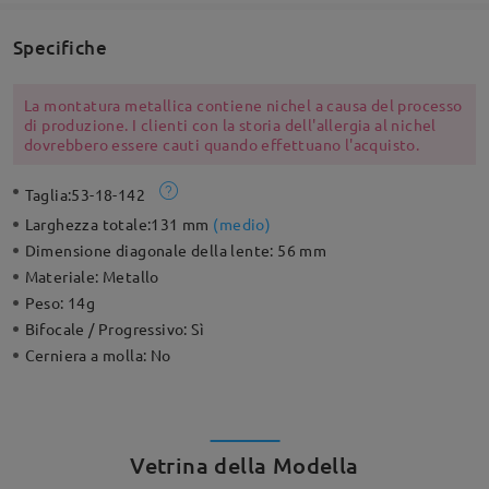
Specifiche
La montatura metallica contiene nichel a causa del processo
di produzione. I clienti con la storia dell'allergia al nichel
dovrebbero essere cauti quando effettuano l'acquisto.
Taglia:
53-18-142
Larghezza totale:
131 mm
(
medio
)
Dimensione diagonale della lente:
56 mm
Materiale:
Metallo
Peso:
14g
Bifocale / Progressivo:
Sì
Cerniera a molla:
No
Vetrina della Modella