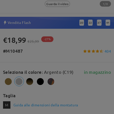
1/8
Guarda il video
Vendita Flash
2
D
22
37
41
:
:
:
€18,99
-27%
€25,99
#M10487
404
Seleziona il colore
:
Argento (C19)
in magazzino
Taglia
M
Guida alle dimensioni della montatura