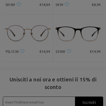
service@firmoo.it.
S0189
€18,99
S939
€8,99
Quadrato
Rotondo
Cuore
Diamante
Ovale
su Mar 25 , 2026
* Solo a titolo di riferimento
Leggi tutte le
domande e le risposte
Descrizione del prodotto
Fai una domanda
YSL1230
€16,99
S3500
€14,99
Unisciti a noi ora e ottieni il 15% di
sconto
Iscriviti