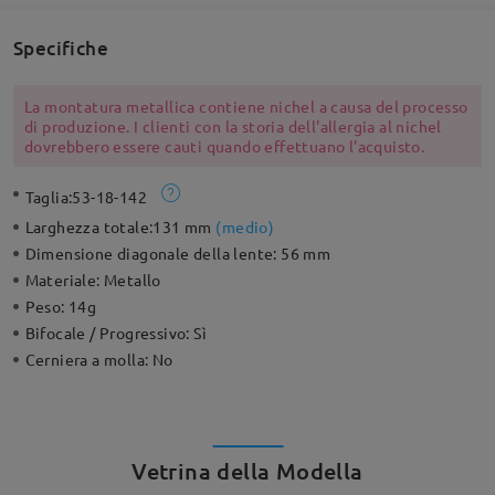
Specifiche
La montatura metallica contiene nichel a causa del processo
di produzione. I clienti con la storia dell'allergia al nichel
dovrebbero essere cauti quando effettuano l'acquisto.
Taglia:
53-18-142
Larghezza totale:
131 mm
(
medio
)
Dimensione diagonale della lente:
56 mm
Materiale:
Metallo
Peso:
14g
Bifocale / Progressivo:
Sì
Cerniera a molla:
No
Vetrina della Modella