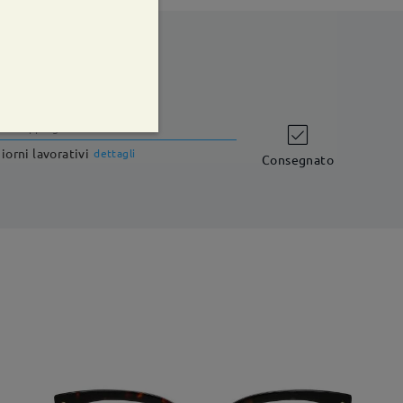
shipping time
iorni lavorativi
dettagli
Consegnato