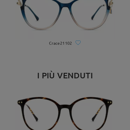
Crace21102
I PIÙ VENDUTI