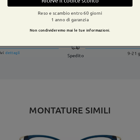
Riceve il codice sconto
Reso e scambio entro 60 giorni
1 anno di garanzia
CONSEGNA
Non condivideremo mai le tue informazioni.
dizione
ivi
dettagli
9-21 g
Spedito
MONTATURE SIMILI