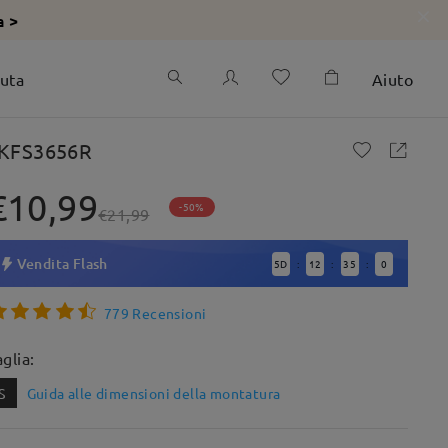
a >
iuta
Aiuto
KFS3656R
€10,99
-50%
€21,99
Vendita Flash
5
D
12
34
59
:
:
:
779 Recensioni
aglia:
S
Guida alle dimensioni della montatura