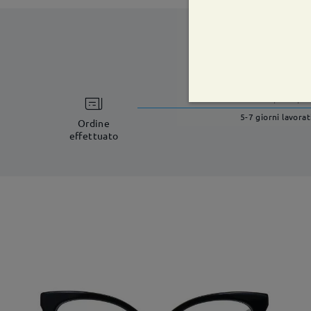
tempi di spe
5-7 giorni lavorat
Ordine
effettuato