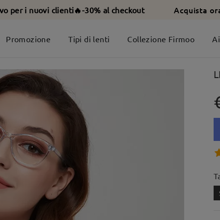
Acquista or
ivo per i nuovi clienti🔥-30% al checkout
Promozione
Tipi di lenti
Collezione Firmoo
A
L
T