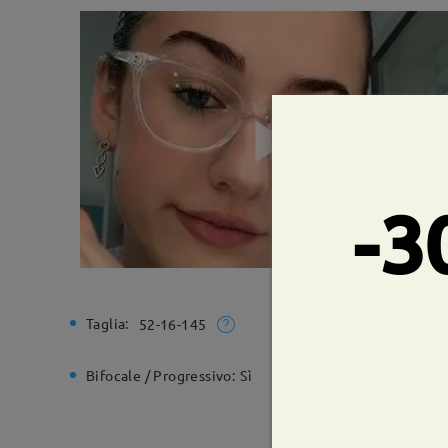
-3
Taglia:
Larghezz
52-16-145
Bifocale / Progressivo:
Sì
Cerniera 