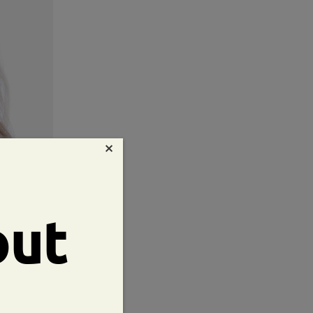
×
out