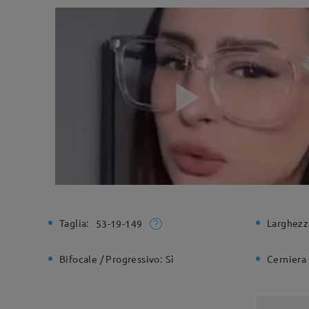
Taglia:
Larghezz
53-19-149
Bifocale / Progressivo:
Sì
Cerniera 