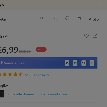
a >
iuta
Aiuto
574
€6,99
-71%
€23,99
Vendita Flash
5
D
15
00
59
:
:
:
517 Recensioni
aglia:
L
Guida alle dimensioni della montatura