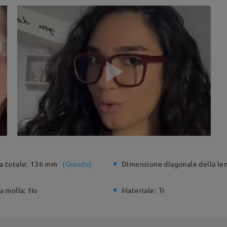
a totale:
136 mm
(
Grande
)
Dimensione diagonale della len
a molla:
No
Materiale:
Tr