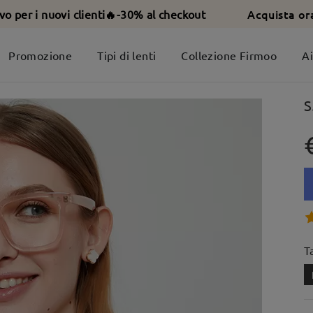
Acquista or
ivo per i nuovi clienti🔥-30% al checkout
Promozione
Tipi di lenti
Collezione Firmoo
A
S
T