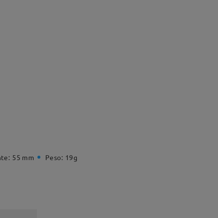
te:
55 mm
Peso:
19g