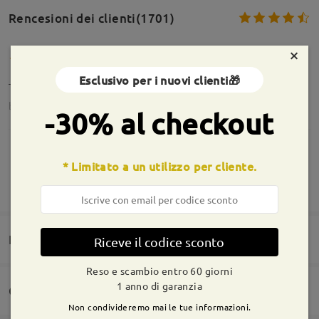
Rencesioni dei clienti(1701)
×
Esclusivo per i nuovi clienti🎁
Top
by
Laura Cazzuola
on
Jul 29 , 2026
-30% al checkout
* Limitato a un utilizzo per cliente.
MOSTRA DI PIÙ
molto belli e leggeri, la montatura è particolare,
forse più nel grigio che nell'azzurrino
by
Caterina
on
Jul 18 , 2026
Domande e risposte(13)
Riceve il codice sconto
Reso e scambio entro 60 giorni
Leggi tutte le
1 anno di garanzia
Consegna
recensioni
Non condivideremo mai le tue informazioni.
Domanda
:
Scrivi una recensione