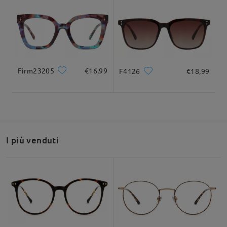
Se hai domande dopo aver guardato il video o hai bisogno di
ulteriore assistenza, non esitare a contattarci tramite LiveChat
(24 ore su 24, 7 giorni su 7) o inviaci un'e-mail all'indirizzo
service@firmoo.it
. Siamo sempre qui per aiutarti!
su Jan 7 , 2026
Firm23205
€16,99
F4126
€18,99
Domanda
:
Ci sono due tipi di nero. A me piace quello con la
montatura che sfuma dal nero al chiaro. Qual’è dei due?
da Elisabetta su Jan 5 , 2026
I più venduti
Firmoo's
reply
Ciao Elisabetta
Grazie per la tua richiesta!
In realtà, il colore della montatura è lo stesso, ciò che li
differenzia è il design o la curvatura.