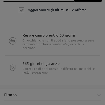
Speriamo di essere riusciti a rispondere alla tua domanda!
Se hai ancora dubbi, non esitare a contattarci tramite LiveChat
Aggiornami sugli ultimi stili e offerte
(24 ore su 24, 7 giorni su 7) o via email all'indirizzo
service@firmoo.it.
su Jan 6 , 2026
Reso e cambio entro 60 giorni
Gli occhiali che non ti soddisfano possono essere
Leggi tutte le
cambiati o rimborsati entro 60 giorni dalla
ricezione.
domande e le risposte
Fai una domanda
365 giorni di garanzia
Copertura di ogni possibile difetto nei materiali e
nella lavorazione.
Firmoo