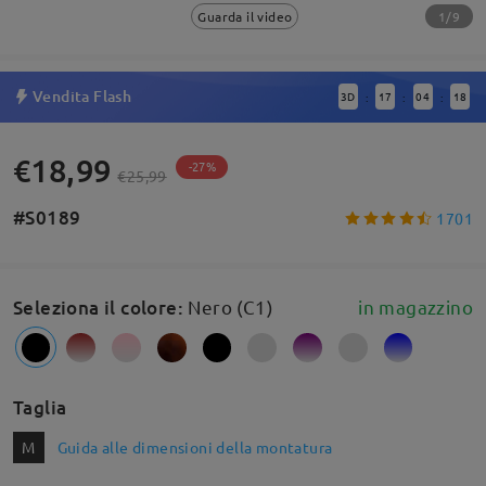
1/9
Guarda il video
Vendita Flash
3
D
17
04
17
:
:
:
€18,99
-27%
€25,99
#S0189
1701
Seleziona il colore
:
Nero (C1)
in magazzino
Taglia
M
Guida alle dimensioni della montatura