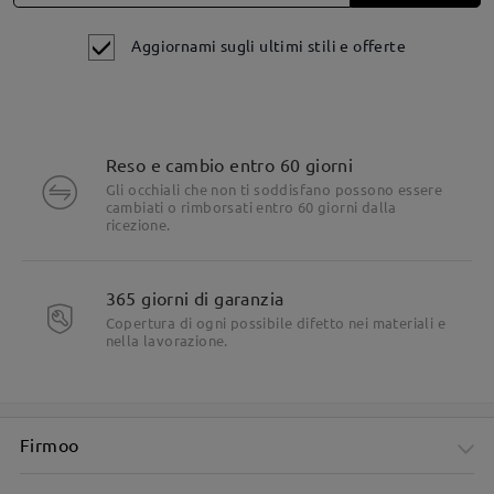
Speriamo di essere riusciti a rispondere alla tua domanda!
Se hai ancora dubbi, non esitare a contattarci tramite LiveChat
Aggiornami sugli ultimi stili e offerte
(24 ore su 24, 7 giorni su 7) o via email all'indirizzo
service@firmoo.it.
su Jan 6 , 2026
Reso e cambio entro 60 giorni
Gli occhiali che non ti soddisfano possono essere
Leggi tutte le
cambiati o rimborsati entro 60 giorni dalla
ricezione.
domande e le risposte
Fai una domanda
365 giorni di garanzia
Copertura di ogni possibile difetto nei materiali e
nella lavorazione.
Firmoo