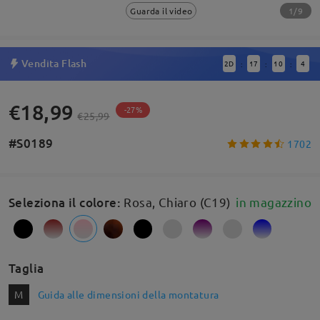
1/9
Guarda il video
Vendita Flash
2
D
17
10
4
:
:
:
€18,99
-27%
€25,99
#S0189
1702
Seleziona il colore
:
Rosa, Chiaro (C19)
in magazzino
Taglia
M
Guida alle dimensioni della montatura