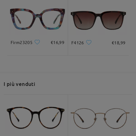
Se hai domande dopo aver guardato il video o hai bisogno di
ulteriore assistenza, non esitare a contattarci tramite LiveChat
(24 ore su 24, 7 giorni su 7) o inviaci un'e-mail all'indirizzo
service@firmoo.it
. Siamo sempre qui per aiutarti!
su Jan 7 , 2026
Firm23205
€16,99
F4126
€18,99
Domanda
:
Ci sono due tipi di nero. A me piace quello con la
montatura che sfuma dal nero al chiaro. Qual’è dei due?
da Elisabetta su Jan 5 , 2026
I più venduti
Firmoo's
reply
Ciao Elisabetta
Grazie per la tua richiesta!
In realtà, il colore della montatura è lo stesso, ciò che li
differenzia è il design o la curvatura.