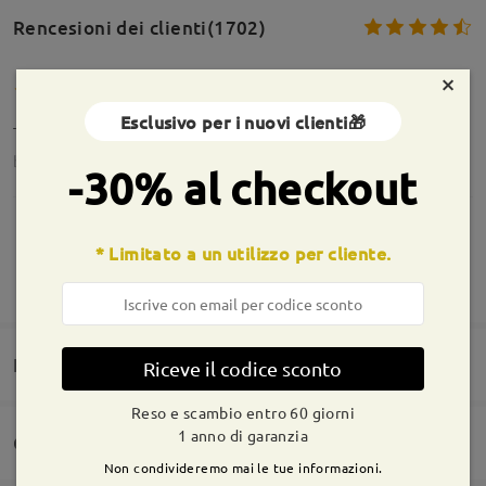
Rencesioni dei clienti(1702)
×
Esclusivo per i nuovi clienti🎁
Top
by
Laura Cazzuola
on
Jul 29 , 2026
-30% al checkout
* Limitato a un utilizzo per cliente.
MOSTRA DI PIÙ
molto belli e leggeri, la montatura è particolare,
forse più nel grigio che nell'azzurrino
by
Caterina
on
Jul 18 , 2026
Domande e risposte(13)
Riceve il codice sconto
Reso e scambio entro 60 giorni
Leggi tutte le
1 anno di garanzia
Consegna
recensioni
Non condivideremo mai le tue informazioni.
Domanda
:
Scrivi una recensione