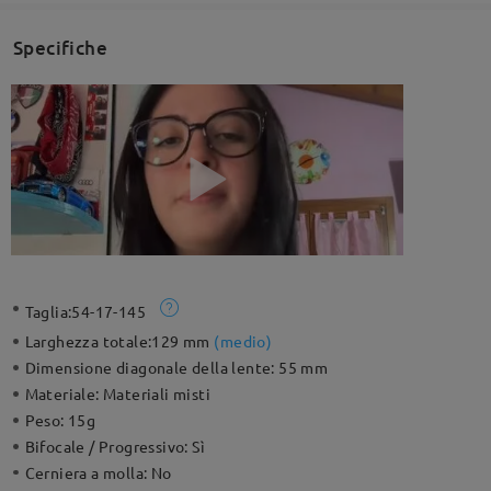
Specifiche
Taglia:
54-17-145
Larghezza totale:
129 mm
(
medio
)
Dimensione diagonale della lente:
55 mm
Materiale:
Materiali misti
Peso:
15g
Bifocale / Progressivo:
Sì
Cerniera a molla:
No