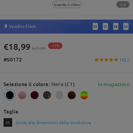
1/8
Guarda il video
Vendita Flash
5
D
01
08
19
:
:
:
€18,99
-27%
€25,99
#S0172
1022
Seleziona il colore
:
Nero (C1)
in magazzino
Taglia
M
Guida alle dimensioni della montatura