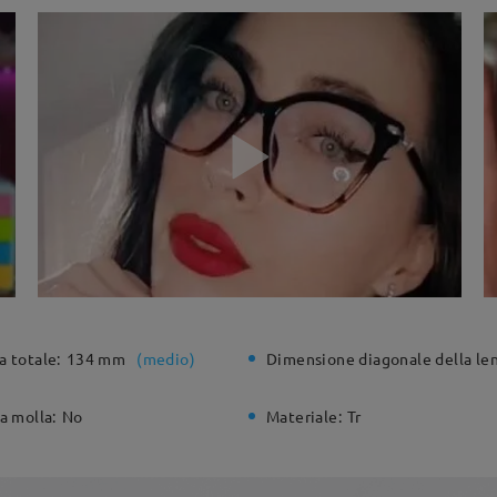
a totale:
134 mm
(
medio
)
Dimensione diagonale della len
a molla:
No
Materiale:
Tr