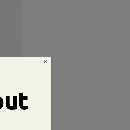
×
out