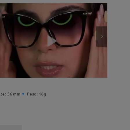
te:
56 mm
Peso:
16g