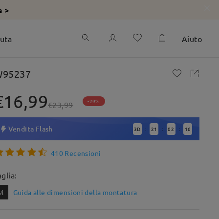
a >
iuta
Aiuto
95237
€16,99
-29%
€23,99
Vendita Flash
3
D
21
02
14
:
:
:
410 Recensioni
aglia:
M
Guida alle dimensioni della montatura