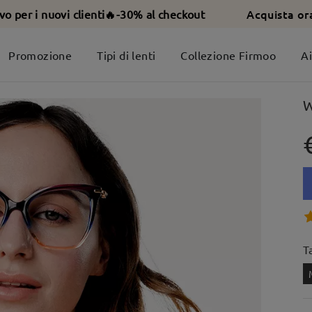
Acquista or
ivo per i nuovi clienti🔥-30% al checkout
Promozione
Tipi di lenti
Collezione Firmoo
A
W
T