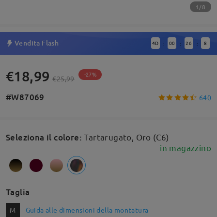
1/8
Vendita Flash
4
D
00
26
8
:
:
:
€18,99
-27%
€25,99
#W87069
640
Seleziona il colore
:
Tartarugato, Oro (C6)
in magazzino
Taglia
M
Guida alle dimensioni della montatura