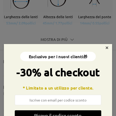
MOSTRA DI PIÙ
×
Esclusivo per i nuovi clienti🎁
Rencesioni dei clienti(640)
-30% al checkout
F fanno cagare
* Limitato a un utilizzo per cliente.
by
Katia
on
Jul 15 , 2026
Firmoo's
reply
Jul 16 , 2026
Riceve il codice sconto