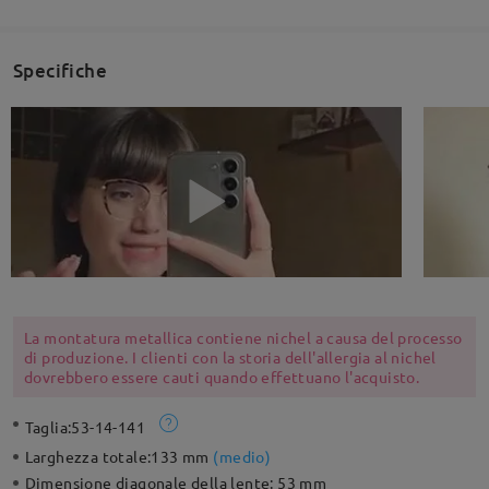
Specifiche
La montatura metallica contiene nichel a causa del processo
di produzione. I clienti con la storia dell'allergia al nichel
dovrebbero essere cauti quando effettuano l'acquisto.
Taglia:
53-14-141
Larghezza totale:
133 mm
(
medio
)
Dimensione diagonale della lente:
53 mm