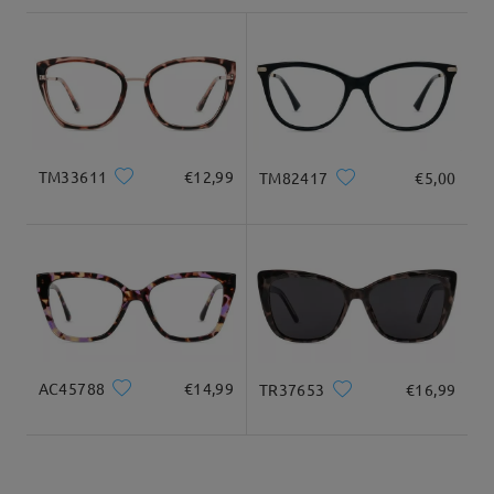
preghiamo di controllare anche lì.
shipping time
flip-up, non magnetico.
9-21 giorni lavorativi
dettagli
Consegnato
La qualità è ottima ma purtroppo non mi piace
come mi stanno
TM33611
€12,99
TM82417
€5,00
by
Giu
on
Apr 16 , 2026
Firmoo's
reply
Apr 17 , 2026
Ciao Jun,
Grazie per il tuo feedback. Siamo lieti che tu sia
soddisfatto della qualità, ma ci dispiace che la
AC45788
€14,99
TR37653
€16,99
vestibilità non sia comoda per te.
Una buona vestibilità è importante quanto lo stile e
la durata. Se la montatura non si appoggia
correttamente sul naso o risulta troppo