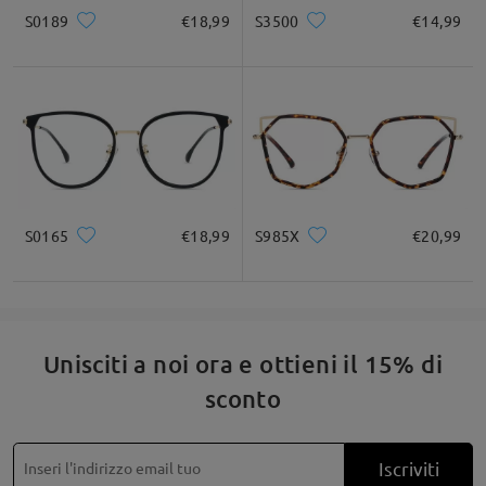
S0189
€18,99
S3500
€14,99
S0165
€18,99
S985X
€20,99
Unisciti a noi ora e ottieni il 15% di
sconto
Iscriviti