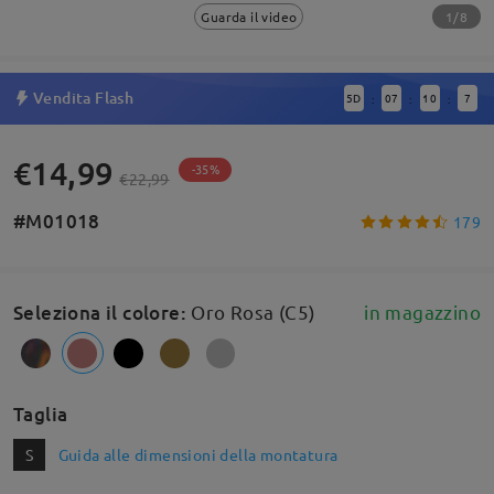
1/8
Guarda il video
Vendita Flash
5
D
07
10
7
:
:
:
€14,99
-35%
€22,99
#M01018
179
Seleziona il colore
:
Oro Rosa (C5)
in magazzino
Taglia
S
Guida alle dimensioni della montatura