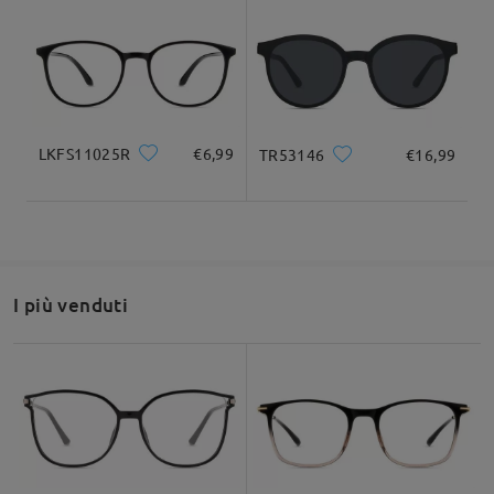
da Simona su Mar 27 , 2022
Firmoo's
reply
Ciao Simona. Siamo spiacenti che i nostri telai siano di
dimensioni fisse, quindi la dimensione non può essere
modificata. Per ulteriori domande, non esitare a contattarci:
Livechat(24/7).
LKFS11025R
€6,99
TR53146
€16,99
su Mar 28 , 2022
Fai una domanda
I più venduti