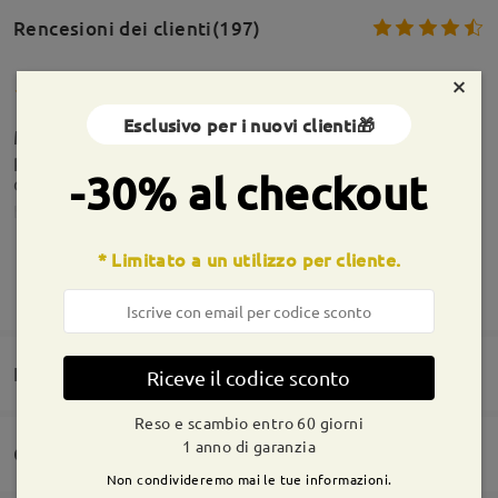
Rencesioni dei clienti(197)
×
Esclusivo per i nuovi clienti🎁
Montatura bella pratica per ogni giorno con lenti
perfettamente il linea con le caratteristiche
-30% al checkout
dichiarate
by
vito spada
on
May 16 , 2026
* Limitato a un utilizzo per cliente.
MOSTRA DI PIÙ
leggeri e confortevoli, qualità costruttiva molto
Informazioni sulla montatura
buona.
Domande e risposte(1)
Riceve il codice sconto
by
Mattia
on
May 11 , 2026
Reso e scambio entro 60 giorni
1 anno di garanzia
Consegna
Leggi tutte le
Non condivideremo mai le tue informazioni.
Domanda
: