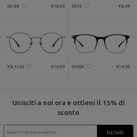
S0189
€18,99
S939
€8,99
Quadrato
Rotondo
Cuore
Diamante
Ovale
* Solo a titolo di riferimento
Descrizione del prodotto
YSL1230
€16,99
S3500
€14,99
Unisciti a noi ora e ottieni il 15% di
sconto
Iscriviti