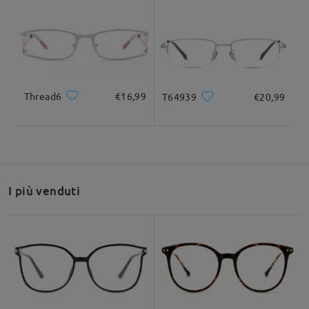
su Sep 10 , 2024
Larghezza totale
Lunghezza del tempio
132mm/ 5.20pollici
140mm/ 5.51pollici
Fai una domanda
Thread6
€16,99
T64939
€20,99
Larghezza delle
Altezza delle lenti
Larghezza del
35mm/ 1.38pollici
lenti
ponte
53mm/ 2.09pollici
17mm/ 0.67pollici
I più venduti
Raccomandazione su forma di viso