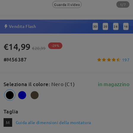
1/7
Guarda il video
Vendita Flash
3
D
20
26
16
:
:
:
€14,99
-29%
€20,99
#M56387
197
Seleziona il colore
:
Nero (C1)
in magazzino
Taglia
M
Guida alle dimensioni della montatura