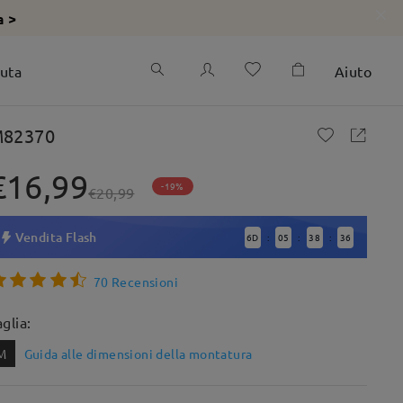
a >
iuta
Aiuto
82370
€16,99
-19%
€20,99
Vendita Flash
6
D
05
38
35
:
:
:
70 Recensioni
aglia:
M
Guida alle dimensioni della montatura