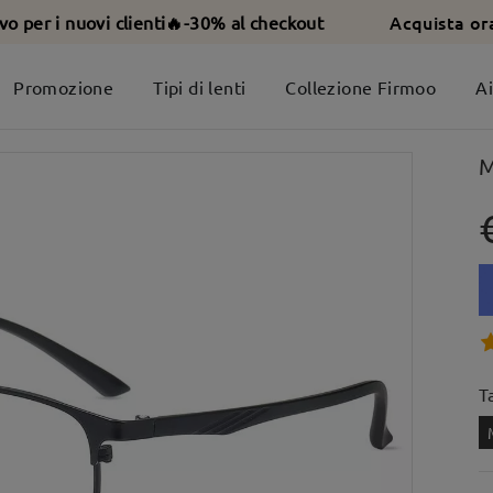
Acquista or
ivo per i nuovi clienti🔥-30% al checkout
Promozione
Tipi di lenti
Collezione Firmoo
A
M
T