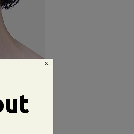
×
out