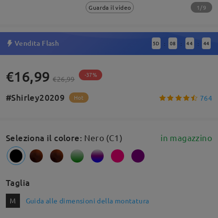
1/9
Guarda il video
Vendita Flash
5
D
08
44
44
:
:
:
€16,99
-37%
€26,99
#Shirley20209
764
Hot
Seleziona il colore
:
Nero (C1)
in magazzino
Taglia
M
Guida alle dimensioni della montatura