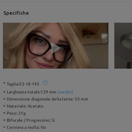
Specifiche
Taglia:
53-18-145
Larghezza totale:
129 mm
(
medio
)
Dimensione diagonale della lente:
55 mm
Materiale:
Acetato
Peso:
21g
Bifocale / Progressivo:
Sì
Cerniera a molla:
No