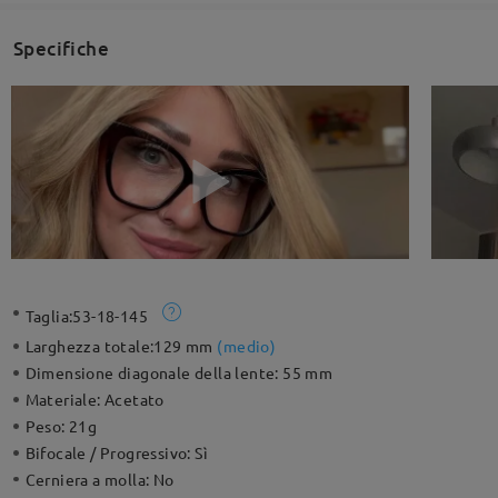
Specifiche
Taglia:
53-18-145
Larghezza totale:
129 mm
(
medio
)
Dimensione diagonale della lente:
55 mm
Materiale:
Acetato
Peso:
21g
Bifocale / Progressivo:
Sì
Cerniera a molla:
No