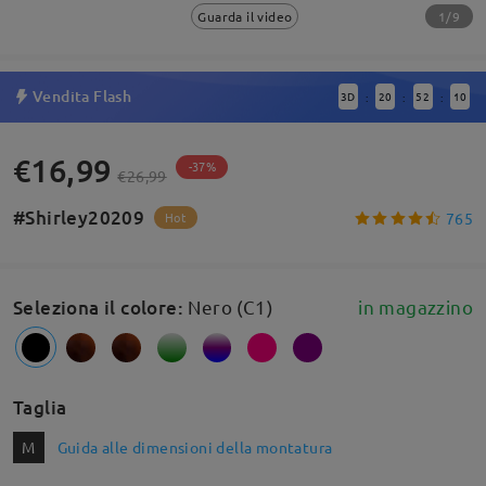
1/9
Guarda il video
Vendita Flash
3
D
20
52
9
:
:
:
€16,99
-37%
€26,99
#Shirley20209
765
Hot
Seleziona il colore
:
Nero (C1)
in magazzino
Taglia
M
Guida alle dimensioni della montatura