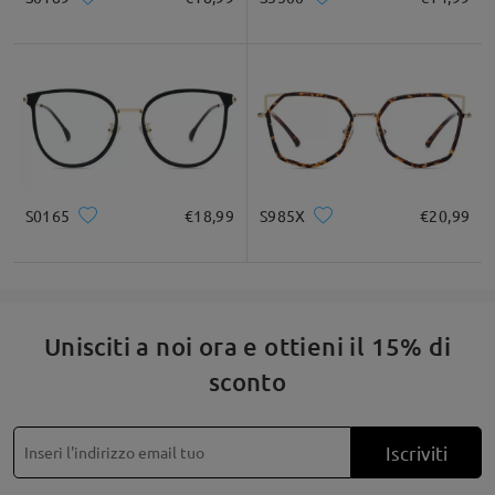
Quadrato
Rotondo
Cuore
Diamante
Ovale
* Solo a titolo di riferimento
Leggi tutte le
Descrizione del prodotto
recensioni
S0165
€18,99
S985X
€20,99
Scrivi una recensione
Unisciti a noi ora e ottieni il 15% di
sconto
Iscriviti