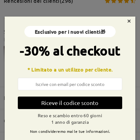
Rencesioni dei clienti(296)
×
Esclusivo per i nuovi clienti🎁
Si sono rotte le stanghette dove ci dono le viti
by
Claudia Cametti
on
May 11 , 2026
-30% al checkout
* Limitato a un utilizzo per cliente.
MOSTRA DI PIÙ
Informazioni sulla montatura
Domande e risposte(1)
Riceve il codice sconto
Reso e scambio entro 60 giorni
Consegna
1 anno di garanzia
Domanda
:
Firmoo's
reply
May 12 , 2026
Non condivideremo mai le tue informazioni.