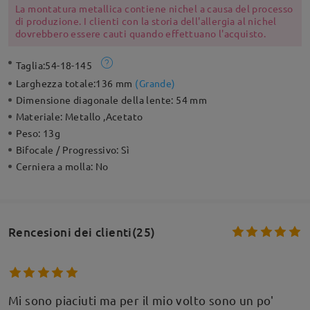
La montatura metallica contiene nichel a causa del processo
di produzione. I clienti con la storia dell'allergia al nichel
dovrebbero essere cauti quando effettuano l'acquisto.
Taglia:
54-18-145
Larghezza totale:
136 mm
(
Grande
)
Dimensione diagonale della lente:
54 mm
Materiale:
Metallo ,Acetato
Peso:
13g
Bifocale / Progressivo:
Sì
Cerniera a molla:
No
Rencesioni dei clienti(25)
Mi sono piaciuti ma per il mio volto sono un po'