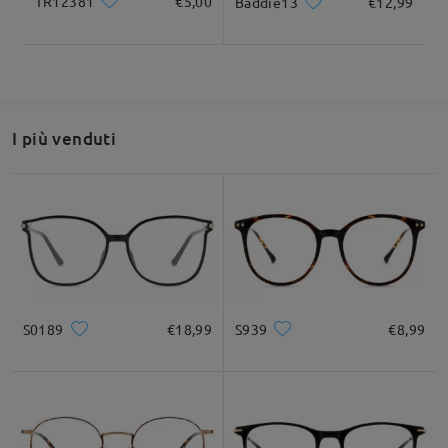
TR12381
€5,00
Baddie13
€12,99
I più venduti
S0189
€18,99
S939
€8,99