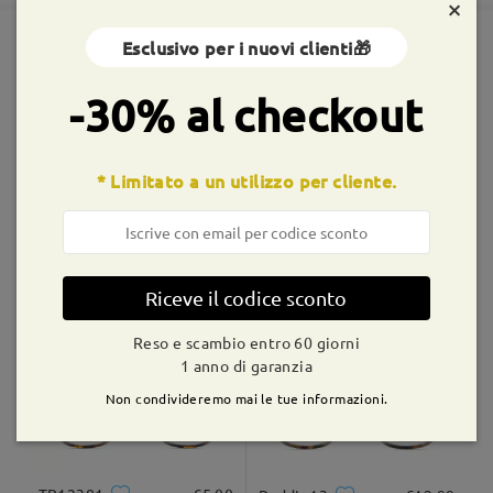
×
contattarci (Livechat: 24/7). Grazie.
su Mar 27 , 2023
Esclusivo per i nuovi clienti🎁
Spedito
Montature simili
Leggi tutte le
-30% al checkout
shipping time
recensioni
9-21 giorni lavorativi
dettagli
Scrivi una recensione
Fai una domanda
* Limitato a un utilizzo per cliente.
Consegnato
Shirley20209
€16,99
Oria2
€16,99
Riceve il codice sconto
Reso e scambio entro 60 giorni
1 anno di garanzia
Non condivideremo mai le tue informazioni.