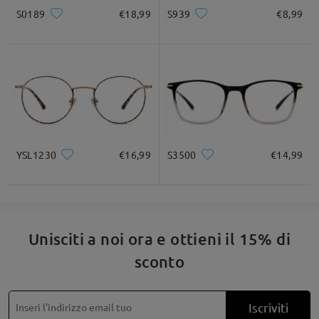
S0189
€18,99
S939
€8,99
Quadrato
Rotondo
Cuore
Diamante
Ovale
* Solo a titolo di riferimento
Descrizione del prodotto
YSL1230
€16,99
S3500
€14,99
Unisciti a noi ora e ottieni il 15% di
sconto
Iscriviti