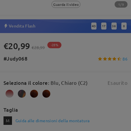
1/9
Guarda il video
Vendita Flash
4
D
17
36
0
:
:
:
€20,99
-28%
€28,99
#Judy068
86
Seleziona il colore
:
Blu, Chiaro (C2)
Esaurito
Taglia
M
Guida alle dimensioni della montatura