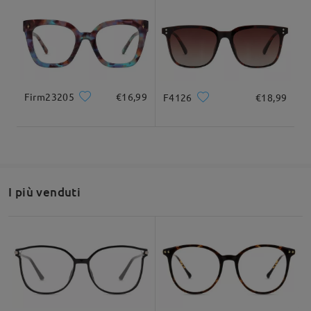
Fai una domanda
Larghezza totale
Lunghezza del tempio
132mm/ 5.20pollici
145mm/ 5.71pollici
Firm23205
€16,99
F4126
€18,99
Larghezza delle
Altezza delle lenti
Larghezza del
44mm/ 1.73pollici
lenti
ponte
53mm/ 2.09pollici
20mm/ 0.79pollici
I più venduti
Raccomandazione su forma di viso