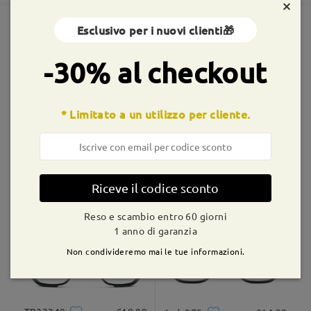
×
Esclusivo per i nuovi clienti🎁
Spedito
Montature simili
-30% al checkout
shipping time
9-21 giorni lavorativi
dettagli
* Limitato a un utilizzo per cliente.
Consegnato
M10487
€18,99
AC55846
€14,99
Riceve il codice sconto
Reso e scambio entro 60 giorni
1 anno di garanzia
Non condivideremo mai le tue informazioni.