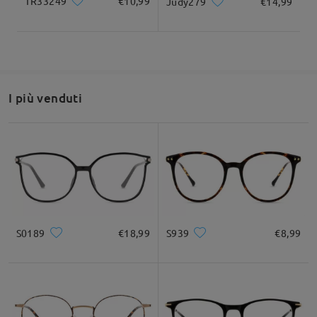
TR33249
€10,99
Judy279
€14,99
I più venduti
S0189
€18,99
S939
€8,99