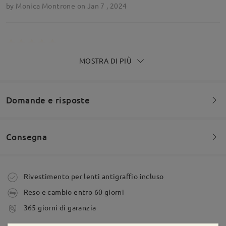
by
Monica Montrone
on
Jan 7 , 2024
MOSTRA DI PIÙ
Adoro gli occhiali! Esattamente quello che volevo.
Sono arrivate in perfette condizioni e puntuali. Ho
le lenti di transizione e funzionano alla grande.
by
Milo
on
Jan 24 , 2023
Domande e risposte
Consegna
Leggi tutte le
Siete invitati a lasciare qualsiasi commento sulla montatura.
recensioni
Scrivi una recensione
Fai una domanda
Ordine effettuato
Rivestimento per lenti antigraffio incluso
Reso e cambio entro 60 giorni
tempi di spedizione
365 giorni di garanzia
5-7 giorni lavorativi
dettagli