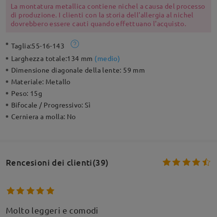
La montatura metallica contiene nichel a causa del processo
di produzione. I clienti con la storia dell'allergia al nichel
dovrebbero essere cauti quando effettuano l'acquisto.
Taglia:
55-16-143
Larghezza totale:
134 mm
(
medio
)
Dimensione diagonale della lente:
59 mm
Materiale:
Metallo
Peso:
15g
Bifocale / Progressivo:
Sì
Cerniera a molla:
No
Rencesioni dei clienti(39)
Molto leggeri e comodi