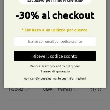
Esclusivo per i nuovi clienti🎁
shipping time
9-21 giorni lavorativi
dettagli
-30% al checkout
Consegnato
* Limitato a un utilizzo per cliente.
P181108R
€6,99
TR40657
€18,99
Riceve il codice sconto
Reso e scambio entro 60 giorni
1 anno di garanzia
Non condivideremo mai le tue informazioni.
TR32442
€8,99
TR37653
€16,99