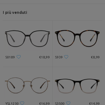
I più venduti
S0189
€18,99
S939
€8,99
YSL1230
€16,99
S3500
€14,99