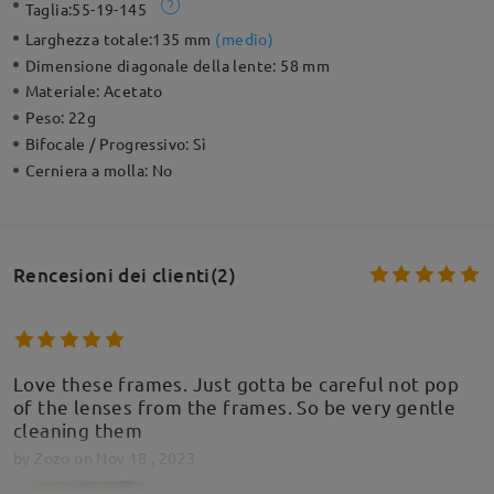
Taglia:
55-19-145
Larghezza totale:
135 mm
(
medio
)
Dimensione diagonale della lente:
58 mm
Materiale:
Acetato
Peso:
22g
Bifocale / Progressivo:
Sì
Cerniera a molla:
No
Rencesioni dei clienti(2)
Love these frames. Just gotta be careful not pop
of the lenses from the frames. So be very gentle
cleaning them
by
Zozo
on
Nov 18 , 2023