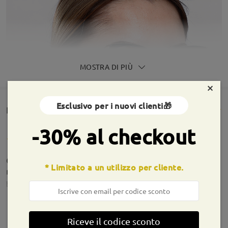
MOSTRA DI PIÙ
×
Esclusivo per i nuovi clienti🎁
Rencesioni dei clienti(549)
-30% al checkout
Occhiali molto belli ma più grandi rispetto a come
* Limitato a un utilizzo per cliente.
me li aspettavo dalla prova.
by
Elisa
on
Aug 1 , 2026
Riceve il codice sconto