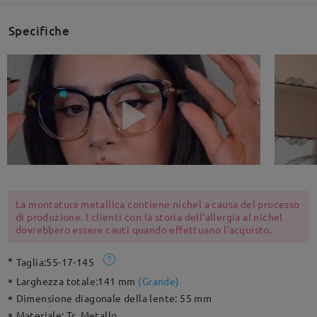
Specifiche
La montatura metallica contiene nichel a causa del processo
di produzione. I clienti con la storia dell'allergia al nichel
dovrebbero essere cauti quando effettuano l'acquisto.
Taglia:
55-17-145
Larghezza totale:
141 mm
(
Grande
)
Dimensione diagonale della lente:
55 mm
Materiale:
Tr ,Metallo