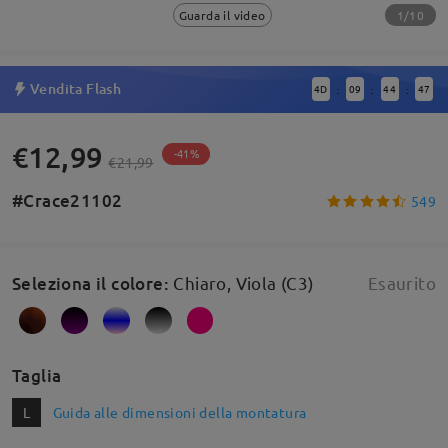
1/10
Guarda il video
Vendita Flash
4
D
09
44
47
:
:
:
€12,99
-41%
€21,99
#Crace21102
549
Seleziona il colore
:
Chiaro, Viola (C3)
Esaurito
Taglia
L
Guida alle dimensioni della montatura