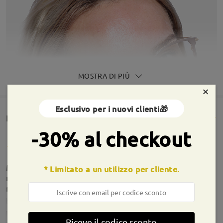
MOSTRA DI PIÙ
×
Esclusivo per i nuovi clienti🎁
Rencesioni dei clienti(431)
-30% al checkout
Mi piacciono tanto, leggeri e gradazione come
* Limitato a un utilizzo per cliente.
richiesto, ho avuto problemi con i naselli, ma ho
risolto ☺️☺️
by
Di Bella Antonella
on
Feb 5 , 2026
Riceve il codice sconto