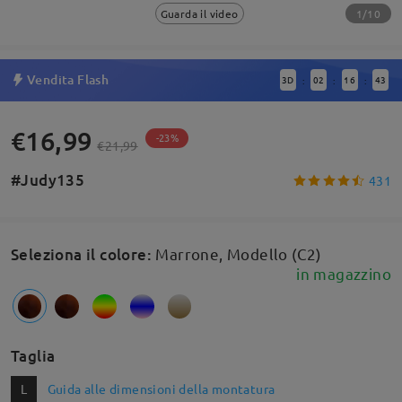
1/10
Guarda il video
Vendita Flash
3
D
02
16
43
:
:
:
€16,99
-23%
€21,99
#Judy135
431
Seleziona il colore
:
Marrone, Modello (C2)
in magazzino
Taglia
L
Guida alle dimensioni della montatura