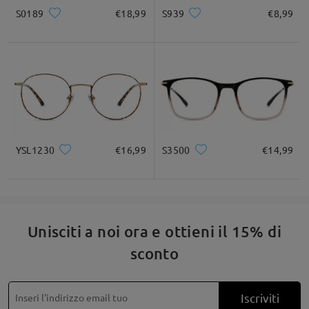
S0189
€18,99
S939
€8,99
Quadrato
Rotondo
Cuore
Diamante
Ovale
* Solo a titolo di riferimento
Descrizione del prodotto
YSL1230
€16,99
S3500
€14,99
Unisciti a noi ora e ottieni il 15% di
sconto
Iscriviti