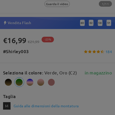
1/11
Guarda il video
Vendita Flash
6
D
02
58
50
:
:
:
€16,99
-23%
€21,99
#Shirley003
184
Seleziona il colore
:
Verde, Oro (C2)
in magazzino
Taglia
M
Guida alle dimensioni della montatura