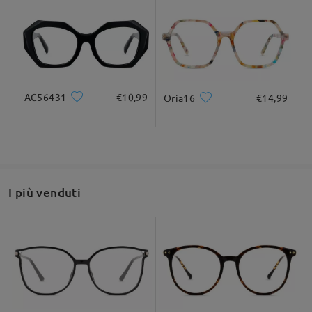
Larghezza totale
Lunghezza del tempio
132mm/ 5.20pollici
142mm/ 5.59pollici
AC56431
€10,99
Oria16
€14,99
Larghezza delle
Altezza delle lenti
Larghezza del
49mm/ 1.93pollici
lenti
ponte
52mm/ 2.05pollici
18mm/ 0.71pollici
I più venduti
Raccomandazione su forma di viso